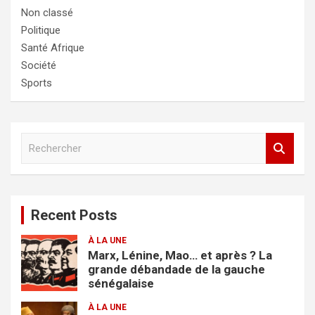
Non classé
Politique
Santé Afrique
Société
Sports
R
e
c
h
e
Recent Posts
r
c
À LA UNE
h
Marx, Lénine, Mao… et après ? La
e
grande débandade de la gauche
r
sénégalaise
À LA UNE