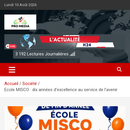
Aller
Lundi 10 Août 2026
au
contenu
Sénégal Promedia
3 192
Lectures Journalières
Accueil
Société
Ecole MISCO : dix années d’excellence au service de l’avenir