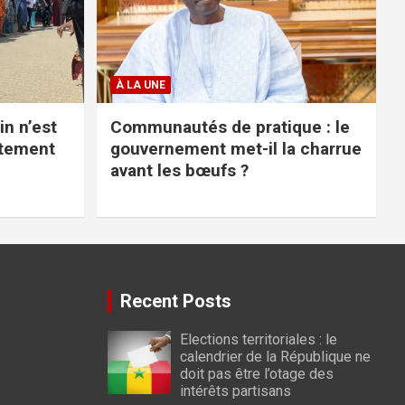
À LA UNE
in n’est
Communautés de pratique : le
stement
gouvernement met-il la charrue
avant les bœufs ?
Recent Posts
Elections territoriales : le
calendrier de la République ne
doit pas être l’otage des
intérêts partisans