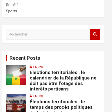
Société
Sports
R
e
c
h
e
Recent Posts
r
c
À LA UNE
h
Elections territoriales : le
e
calendrier de la République ne
r
doit pas être l’otage des
intérêts partisans
À LA UNE
Élections territoriales : le
temps des procès politiques