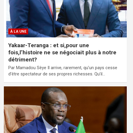
À LA UNE
Yakaar-Teranga : et si,pour une
fois,l’histoire ne se négociait plus à notre
détriment?
Par Mamadou Sèye Il arrive, rarement, qu’un pays cesse
d’être spectateur de ses propres richesses. Qu’il…