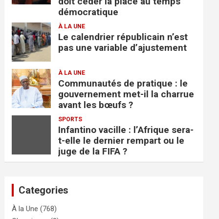
doit céder la place au temps
démocratique
À LA UNE
Le calendrier républicain n’est
pas une variable d’ajustement
À LA UNE
Communautés de pratique : le
gouvernement met-il la charrue
avant les bœufs ?
SPORTS
Infantino vacille : l’Afrique sera-
t-elle le dernier rempart ou le
juge de la FIFA ?
Categories
À la Une
(768)