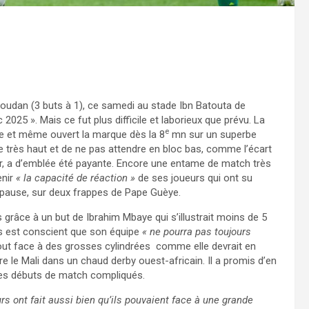
oudan (3 buts à 1), ce samedi au stade Ibn Batouta de
2025 ». Mais ce fut plus difficile et laborieux que prévu. La
e
xe et même ouvert la marque dès la 8
mn sur un superbe
e très haut et de ne pas attendre en bloc bas, comme l’écart
er, a d’emblée été payante. Encore une entame de match très
enir
« la capacité de réaction »
de ses joueurs qui ont su
a pause, sur deux frappes de Pape Guèye.
 grâce à un but de Ibrahim Mbaye qui s’illustrait moins de 5
s est conscient que son équipe
« ne pourra pas toujours
ut face à des grosses cylindrées comme elle devrait en
tre le Mali dans un chaud derby ouest-africain. Il a promis d’en
, des débuts de match compliqués.
rs ont fait aussi bien qu’ils pouvaient face à une grande