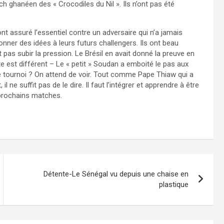
 ghanéen des « Crocodiles du Nil ». Ils n’ont pas été
nt assuré l’essentiel contre un adversaire qui n’a jamais
onner des idées à leurs futurs challengers. Ils ont beau
nt pas subir la pression. Le Brésil en avait donné la preuve en
e est différent – Le « petit » Soudan a emboité le pas aux
ce tournoi ? On attend de voir. Tout comme Pape Thiaw qui a
il ne suffit pas de le dire. Il faut l’intégrer et apprendre à être
s prochains matches.
Détente-Le Sénégal vu depuis une chaise en
plastique