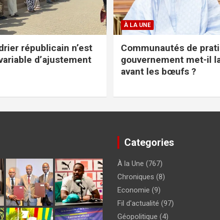
À LA UNE
rier républicain n’est
Communautés de pratiq
variable d’ajustement
gouvernement met-il l
avant les bœufs ?
Categories
À la Une
(767)
Chroniques
(8)
Economie
(9)
Fil d'actualité
(97)
Géopolitique
(4)