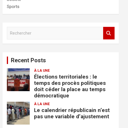
Sports
R
e
c
h
e
Recent Posts
r
c
À LA UNE
h
Élections territoriales : le
e
temps des procès politiques
r
doit céder la place au temps
démocratique
À LA UNE
Le calendrier républicain n’est
pas une variable d’ajustement