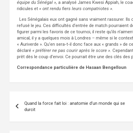
équipe du Sénégal »,
a analysé James Kwesi Appiah, le coach
ridicules et
« ont rendu fiers leurs compatriotes ».
Les Sénégalais eux ont gagné sans vraiment rassurer. Ils o
refusé le jeu. Ces difficultés d’entrée de match pourraient d
figurer parmi les favoris de ce tournoi, il reste qu’ils n’aime
amical, il y a quelques mois à Londres – même si le context
« Auriverde ». Qu’en sera-t-il donc face aux « grands » de 
déclaré
« préférer ne pas courir après le score ».
Cependant, 
prêt dès le coup d’envoi. Ce pourrait être une des clés de
Correspondance particulière de Hasaan Bengelloun
Navigation
Quand la force fait loi : anatomie d’un monde qui se
de
durcit
l’article