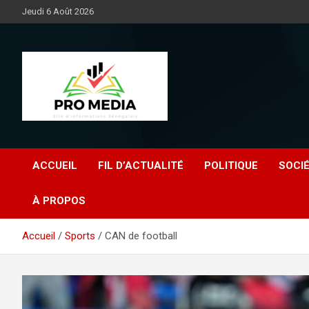
Aller
Jeudi 6 Août 2026
au
contenu
Sénégal Promedia
ACCUEIL
FIL D’ACTUALITÉ
POLITIQUE
SOCI
À PROPOS
Accueil
Sports
CAN de football