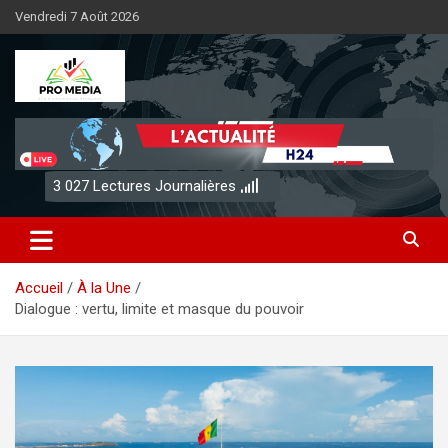
Aller
Vendredi 7 Août 2026
au
contenu
Sénégal Promedia
3 027
Lectures Journalières
Accueil
À la Une
Dialogue : vertu, limite et masque du pouvoir