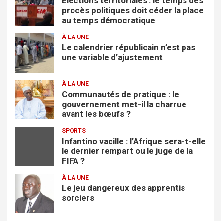
Élections territoriales : le temps des
e
procès politiques doit céder la place
r
au temps démocratique
À LA UNE
Le calendrier républicain n’est pas
une variable d’ajustement
À LA UNE
Communautés de pratique : le
gouvernement met-il la charrue
avant les bœufs ?
SPORTS
Infantino vacille : l’Afrique sera-t-elle
le dernier rempart ou le juge de la
FIFA ?
À LA UNE
Le jeu dangereux des apprentis
sorciers