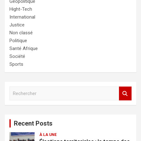
Géopolitique
Hight-Tech
International
Justice
Non classé
Politique
Santé Afrique
Société
Sports
R
e
c
h
e
Recent Posts
r
c
À LA UNE
h