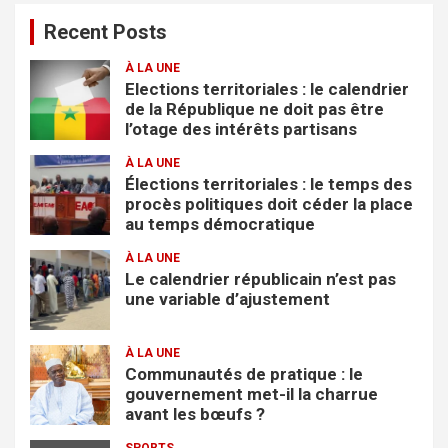
e
Recent Posts
r
c
À LA UNE
h
Elections territoriales : le calendrier
e
de la République ne doit pas être
r
l’otage des intérêts partisans
À LA UNE
Élections territoriales : le temps des
procès politiques doit céder la place
au temps démocratique
À LA UNE
Le calendrier républicain n’est pas
une variable d’ajustement
À LA UNE
Communautés de pratique : le
gouvernement met-il la charrue
avant les bœufs ?
SPORTS