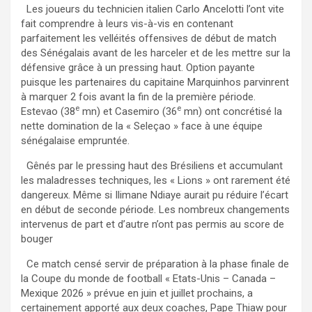
Les joueurs du technicien italien Carlo Ancelotti l’ont vite
fait comprendre à leurs vis-à-vis en contenant
parfaitement les velléités offensives de début de match
des Sénégalais avant de les harceler et de les mettre sur la
défensive grâce à un pressing haut. Option payante
puisque les partenaires du capitaine Marquinhos parvinrent
à marquer 2 fois avant la fin de la première période.
e
e
Estevao (38
mn) et Casemiro (36
mn) ont concrétisé la
nette domination de la « Seleçao » face à une équipe
sénégalaise empruntée.
Gênés par le pressing haut des Brésiliens et accumulant
les maladresses techniques, les « Lions » ont rarement été
dangereux. Même si Ilimane Ndiaye aurait pu réduire l’écart
en début de seconde période. Les nombreux changements
intervenus de part et d’autre n’ont pas permis au score de
bouger
Ce match censé servir de préparation à la phase finale de
la Coupe du monde de football « Etats-Unis – Canada –
Mexique 2026 » prévue en juin et juillet prochains, a
certainement apporté aux deux coaches, Pape Thiaw pour