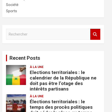
Société
Sports
R
e
c
h
e
Recent Posts
r
c
À LA UNE
h
Elections territoriales : le
e
calendrier de la République ne
r
doit pas être l’otage des
intérêts partisans
À LA UNE
Élections territoriales : le
temps des procès politiques