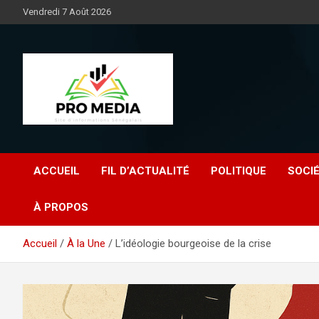
Aller
Vendredi 7 Août 2026
au
contenu
Sénégal Promedia
ACCUEIL
FIL D’ACTUALITÉ
POLITIQUE
SOCI
À PROPOS
Accueil
À la Une
L’idéologie bourgeoise de la crise