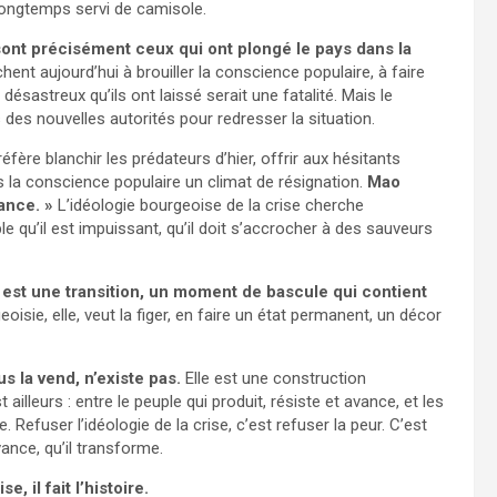
longtemps servi de camisole.
 sont précisément ceux qui ont plongé le pays dans la
rchent aujourd’hui à brouiller la conscience populaire, à faire
désastreux qu’ils ont laissé serait une fatalité. Mais le
ets des nouvelles autorités pour redresser la situation.
 préfère blanchir les prédateurs d’hier, offrir aux hésitants
s la conscience populaire un climat de résignation.
Mao
tance. »
L’idéologie bourgeoise de la crise cherche
le qu’il est impuissant, qu’il doit s’accrocher à des sauveurs
e est une transition, un moment de bascule qui contient
oisie, elle, veut la figer, en faire un état permanent, un décor
us la vend, n’existe pas.
Elle est une construction
 ailleurs : entre le peuple qui produit, résiste et avance, et les
Refuser l’idéologie de la crise, c’est refuser la peur. C’est
avance, qu’il transforme.
, il fait l’histoire.