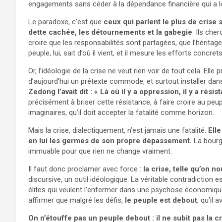
engagements sans céder à la dépendance financière qui a 
Le paradoxe, c’est que
ceux qui parlent le plus de crise
dette cachée, les détournements et la gabegie
. Ils che
croire que les responsabilités sont partagées, que l’héritage 
peuple, lui, sait d’où il vient, et il mesure les efforts concr
Or, l’idéologie de la crise ne veut rien voir de tout cela. Elle
d’aujourd’hui un prétexte commode, et surtout installer dan
Zedong l’avait dit : « Là où il y a oppression, il y a résis
précisément à briser cette résistance, à faire croire au peup
imaginaires, qu’il doit accepter la fatalité comme horizon.
Mais la crise, dialectiquement, n’est jamais une fatalité.
Ell
en lui les germes de son propre dépassement.
La bourge
immuable pour que rien ne change vraiment.
Il faut donc proclamer avec force :
la crise, telle qu’on no
discursive, un outil idéologique. La véritable contradiction est
élites qui veulent l’enfermer dans une psychose économique. 
affirmer que malgré les défis,
le peuple est debout
, qu’il 
On n’étouffe pas un peuple debout : il ne subit pas la crise