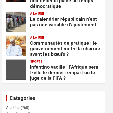
doit céder la place au temps
démocratique
À LA UNE
Le calendrier républicain n’est
pas une variable d’ajustement
À LA UNE
Communautés de pratique : le
gouvernement met-il la charrue
avant les bœufs ?
SPORTS
Infantino vacille : l’Afrique sera-
t-elle le dernier rempart ou le
juge de la FIFA ?
Categories
À la Une
(768)