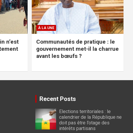
À LA UNE
in n’est
Communautés de pratique : le
stement
gouvernement met-il la charrue
avant les bœufs ?
Recent Posts
Elections territoriales : le
calendrier de la République ne
doit pas être l’otage des
intérêts partisans