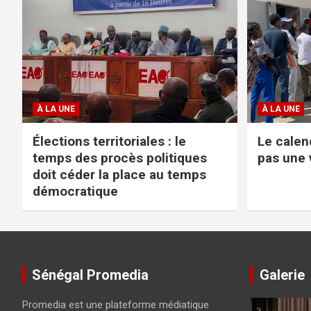
À LA UNE
À LA UNE
Élections territoriales : le
Le calend
temps des procès politiques
pas une 
doit céder la place au temps
démocratique
Sénégal Promedia
Galerie
Promedia est une plateforme médiatique