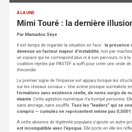
À LA UNE
Mimi Touré : la dernière illusio
Par Mamadou Sèye
Il est temps de regarder la situation en face :
la présence d
devenue un facteur majeur d’instabilité
, non par machin
un espace qui ne correspond plus ni à son parcours, ni à 
coalition rejetée par PASTEF a suffi pour créer une onde d
d’incendie.
Le premier signe de l’impasse est apparu lorsque les structu
sur les réseaux sociaux ». Une scène presque surréaliste e
formations sans existence réelle, de noms surgis de null
vivante
. Cette agitation numérique n’a trompé personne. Ell
sans ancrage, sans souffle.
Tous les “leaders” qui se s
compris — cumulés ne représentent même pas 0,0001 d
A cette absence de légitimité populaire s’ajoute un autre p
est incompatible avec l’époque.
Elle porte en elle les réfl