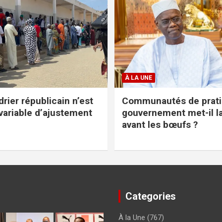
À LA UNE
rier républicain n’est
Communautés de pratiq
variable d’ajustement
gouvernement met-il l
avant les bœufs ?
Categories
À la Une
(767)