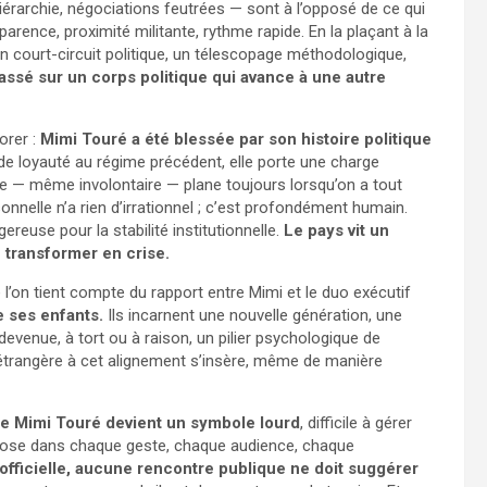
érarchie, négociations feutrées — sont à l’opposé de ce qui
sparence, proximité militante, rythme rapide. En la plaçant à la
un court-circuit politique, un télescopage méthodologique,
assé sur un corps politique qui avance à une autre
orer :
Mimi Touré a été blessée par son histoire politique
e loyauté au régime précédent, elle porte une charge
e — même involontaire — plane toujours lorsqu’on a tout
onnelle n’a rien d’irrationnel ; c’est profondément humain.
reuse pour la stabilité institutionnelle.
Le pays vit un
 transformer en crise.
l’on tient compte du rapport entre Mimi et le duo exécutif
 ses enfants.
Ils incarnent une nouvelle génération, une
 devenue, à tort ou à raison, un pilier psychologique de
e étrangère à cet alignement s’insère, même de manière
de Mimi Touré devient un symbole lourd
, difficile à gérer
impose dans chaque geste, chaque audience, chaque
officielle, aucune rencontre publique ne doit suggérer