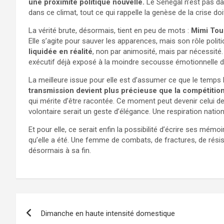
une proximité politique nouvelle.
Le Sénégal n’est pas da
dans ce climat, tout ce qui rappelle la genèse de la crise doit
La vérité brute, désormais, tient en peu de mots :
Mimi Tour
Elle s’agite pour sauver les apparences, mais son rôle politiq
liquidée en réalité
, non par animosité, mais par nécessité
exécutif déjà exposé à la moindre secousse émotionnelle d
La meilleure issue pour elle est d’assumer ce que le temps 
transmission devient plus précieuse que la compétition
qui mérite d’être racontée. Ce moment peut devenir celui de l
volontaire serait un geste d’élégance. Une respiration nation
Et pour elle, ce serait enfin la possibilité d’écrire ses mémo
qu’elle a été. Une femme de combats, de fractures, de rési
désormais à sa fin.
Navigation
Dimanche en haute intensité domestique
de