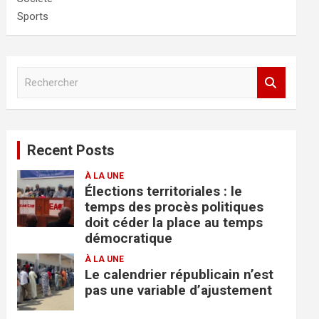
Sports
R
e
c
h
e
Recent Posts
r
c
À LA UNE
h
Élections territoriales : le
e
temps des procès politiques
r
doit céder la place au temps
démocratique
À LA UNE
Le calendrier républicain n’est
pas une variable d’ajustement