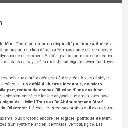
n
e Mimi Touré au cœur du dispositif politique actuel est
ation ou par ambition démesurée, mais parce qu’elle occupe
la dynamique du moment. Sa désignation pour coordonner une
e choc dans un pays où la moindre ambiguïté devient un foyer
res politiques intéressées ont été invitées à « se déployer
n a découlé :
un défilé d’illustres inconnus, de micro-
e part, tentant de donner l’illusion d’une coalition
e a simplement révélé le vide abyssal d’un projet sans base,
ont signalés — Mimi Touré et Dr Abdourahmane Diouf
e l’électorat.
L’échec, ici, n’est pas probable : il est certain.
roblème, plus profond encore :
le logiciel politique de Mimi
exes d’un système ancien, centralisé, vertical, rigide. Les