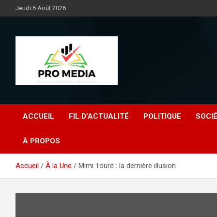
Aller
Jeudi 6 Août 2026
au
contenu
Sénégal Promedia
ACCUEIL
FIL D’ACTUALITÉ
POLITIQUE
SOCI
À PROPOS
Accueil
À la Une
Mimi Touré : la dernière illusion