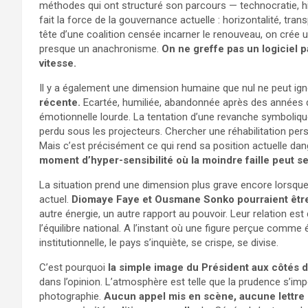
méthodes qui ont structuré son parcours — technocratie, hi
fait la force de la gouvernance actuelle : horizontalité, tran
tête d’une coalition censée incarner le renouveau, on crée 
presque un anachronisme.
On ne greffe pas un logiciel p
vitesse.
Il y a également une dimension humaine que nul ne peut ign
récente.
Ecartée, humiliée, abandonnée après des années d
émotionnelle lourde. La tentation d’une revanche symboliqu
perdu sous les projecteurs. Chercher une réhabilitation pers
Mais c’est précisément ce qui rend sa position actuelle dange
moment d’hyper-sensibilité où la moindre faille peut se
La situation prend une dimension plus grave encore lorsque 
actuel.
Diomaye Faye et Ousmane Sonko pourraient être
autre énergie, un autre rapport au pouvoir. Leur relation est
l’équilibre national. A l’instant où une figure perçue comm
institutionnelle, le pays s’inquiète, se crispe, se divise.
C’est pourquoi
la simple image du Président aux côtés 
dans l’opinion. L’atmosphère est telle que la prudence s’
photographie.
Aucun appel mis en scène, aucune lettre 