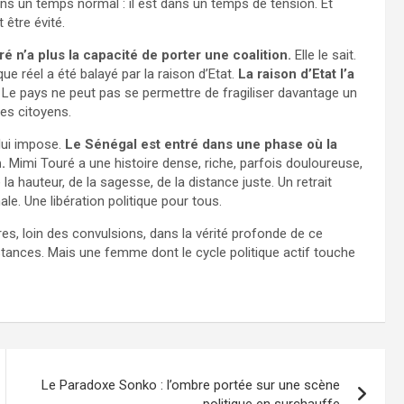
ns un temps normal : il est dans un temps de tension. Et
 être évité.
é n’a plus la capacité de porter une coalition.
Elle le sait.
ue réel a été balayé par la raison d’Etat.
La raison d’Etat l’a
. Le pays ne peut pas se permettre de fragiliser davantage un
es citoyens.
lui impose.
Le Sénégal est entré dans une phase où la
.
Mimi Touré a une histoire dense, riche, parfois douloureuse,
a hauteur, de la sagesse, de la distance juste. Un retrait
ale. Une libération politique pour tous.
ires, loin des convulsions, dans la vérité profonde de ce
stances. Mais une femme dont le cycle politique actif touche
Le Paradoxe Sonko : l’ombre portée sur une scène
politique en surchauffe