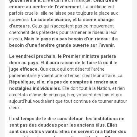
gouvernement.
Elle exprime un manque :
celui d’être
encore au centre de l’événement.
La politique est
parfois cruelle : elle ne laisse pas toujours la place aux
souvenirs.
La société avance, et la scène change
d’acteurs.
Ceux qui n’acceptent pas ce mouvement
cherchent des prétextes pour ramener le rideau à leur
niveau.
Mais le pays n’a pas besoin d’un rideau : il a
besoin d’une fenêtre grande ouverte sur l’avenir.
Le vendredi prochain, le Premier ministre parlera
donc au pays. Et il aura raison de le faire là où il le
juge efficace.
Que ceux qui ont déserté l’arène
parlementaire y voient une offense : c’est leur affaire.
La
République, elle, n’a pas de comptes à rendre aux
nostalgies individuelles.
Elle doit tout à la Nation, et rien
aux états d’âme de ceux qui, hier, votaient des lois et qui,
aujourd’hui, voudraient que tout continue de tourner autour
d’eux.
Il est temps de le dire sans détour : les institutions ne
sont pas des doudous pour les anciens élus. Elles
sont des outils vivants. Elles ne servent ni à flatter des