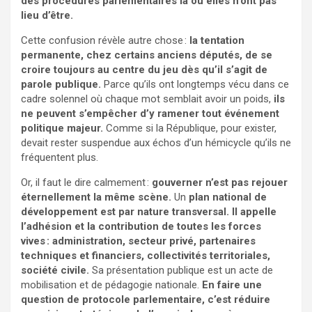
des procédures parlementaires là où elles n’ont pas
lieu d’être.
Cette confusion révèle autre chose :
la tentation
permanente, chez certains anciens députés, de se
croire toujours au centre du jeu dès qu’il s’agit de
parole publique.
Parce qu’ils ont longtemps vécu dans ce
cadre solennel où chaque mot semblait avoir un poids,
ils
ne peuvent s’empêcher d’y ramener tout événement
politique majeur.
Comme si la République, pour exister,
devait rester suspendue aux échos d’un hémicycle qu’ils ne
fréquentent plus.
Or, il faut le dire calmement :
gouverner n’est pas rejouer
éternellement la même scène.
Un
plan national de
développement est par nature transversal. Il appelle
l’adhésion et la contribution de toutes les forces
vives : administration, secteur privé, partenaires
techniques et financiers, collectivités territoriales,
société civile.
Sa présentation publique est un acte de
mobilisation et de pédagogie nationale.
En faire une
question de protocole parlementaire, c’est réduire