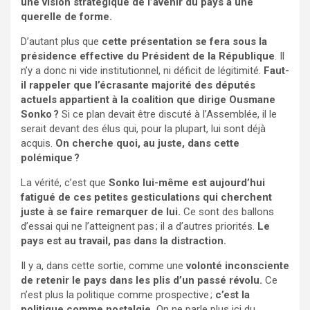
une vision stratégique de l’avenir du pays à une
querelle de forme.
D’autant plus que
cette présentation se fera sous la
présidence effective du Président de la République
. Il
n’y a donc ni vide institutionnel, ni déficit de légitimité.
Faut-
il rappeler que l’écrasante majorité des députés
actuels appartient à la coalition que dirige Ousmane
Sonko ?
Si ce plan devait être discuté à l’Assemblée, il le
serait devant des élus qui, pour la plupart, lui sont déjà
acquis.
On cherche quoi, au juste, dans cette
polémique ?
La vérité, c’est que
Sonko lui-même est aujourd’hui
fatigué de ces petites gesticulations qui cherchent
juste à se faire remarquer de lui.
Ce sont des ballons
d’essai qui ne l’atteignent pas ; il a d’autres priorités.
Le
pays est au travail, pas dans la distraction.
Il y a, dans cette sortie, comme une
volonté inconsciente
de retenir le pays dans les plis d’un passé révolu.
Ce
n’est plus la politique comme prospective ;
c’est la
politique comme nostalgie.
On ne parle plus ici du