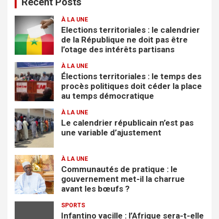
Recent Posts
r
c
À LA UNE
h
Elections territoriales : le calendrier
e
de la République ne doit pas être
r
l’otage des intérêts partisans
À LA UNE
Élections territoriales : le temps des
procès politiques doit céder la place
au temps démocratique
À LA UNE
Le calendrier républicain n’est pas
une variable d’ajustement
À LA UNE
Communautés de pratique : le
gouvernement met-il la charrue
avant les bœufs ?
SPORTS
Infantino vacille : l’Afrique sera-t-elle