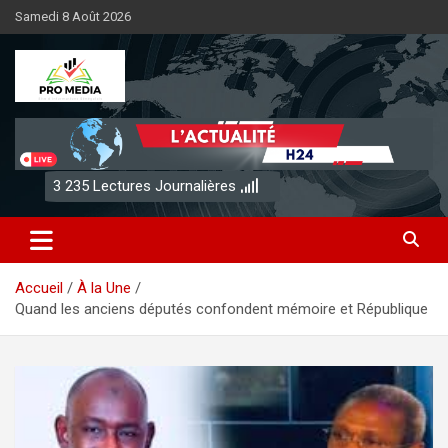
Aller
Samedi 8 Août 2026
au
contenu
Sénégal Promedia
3 235
Lectures Journalières
Accueil
À la Une
Quand les anciens députés confondent mémoire et République