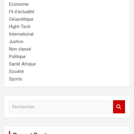
Economie
Fil d'actualité
Géopolitique
Hight-Tech
International
Justice
Non classé
Politique
Santé Afrique
Société
Sports
R
e
c
h
e