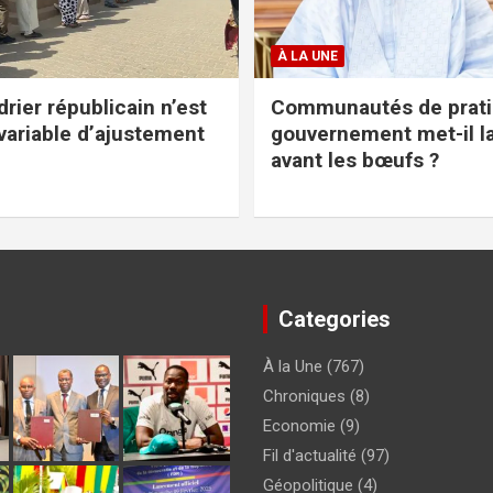
À LA UNE
rier républicain n’est
Communautés de pratiq
variable d’ajustement
gouvernement met-il l
avant les bœufs ?
Categories
À la Une
(767)
Chroniques
(8)
Economie
(9)
Fil d'actualité
(97)
Géopolitique
(4)