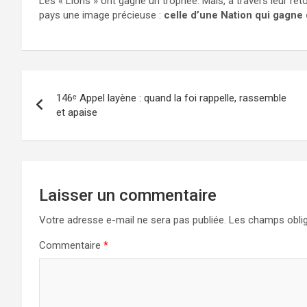
Les « Lions » ont gagné un trophée. Mais, à travers leur retour
pays une image précieuse :
celle d’une Nation qui gagne
Navigation
146ᵉ Appel layène : quand la foi rappelle, rassemble
de
et apaise
l’article
Laisser un commentaire
Votre adresse e-mail ne sera pas publiée.
Les champs oblig
Commentaire
*