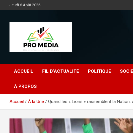
Aller
Jeudi 6 Août 2026
au
contenu
Sénégal Promedia
ACCUEIL
FIL D’ACTUALITÉ
POLITIQUE
SOCI
À PROPOS
Accueil
À la Une
Quand les « Lions » rassemblent la Nation, 