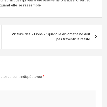
 et l’accueil qui leur a été réservé, ils ont aussi offert au
 quand elle se rassemble
.
Victoire des « Lions » : quand la diplomatie ne doit
pas travestir la réalité
atoires sont indiqués avec
*