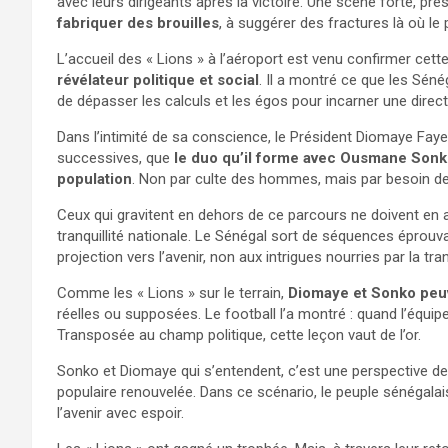
avec leurs dirigeants après la victoire. Une scène forte, p
fabriquer des brouilles
, à suggérer des fractures là où le
L’accueil des « Lions » à l’aéroport est venu confirmer cett
révélateur politique et social
. Il a montré ce que les Sénég
de dépasser les calculs et les égos pour incarner une dire
Dans l’intimité de sa conscience, le Président Diomaye Fay
successives, que
le duo qu’il forme avec Ousmane Sonko
population
. Non par culte des hommes, mais par besoin de st
Ceux qui gravitent en dehors de ce parcours ne doivent en 
tranquillité nationale. Le Sénégal sort de séquences éprouvant
projection vers l’avenir, non aux intrigues nourries par la t
Comme les « Lions » sur le terrain,
Diomaye et Sonko peuve
réelles ou supposées. Le football l’a montré : quand l’équipe
Transposée au champ politique, cette leçon vaut de l’or.
Sonko et Diomaye qui s’entendent, c’est une perspective d
populaire renouvelée. Dans ce scénario, le peuple sénégalais
l’avenir avec espoir.