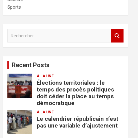
Sports
R
e
c
h
e
Recent Posts
r
c
À LA UNE
h
Élections territoriales : le
e
temps des procès politiques
r
doit céder la place au temps
démocratique
À LA UNE
Le calendrier républicain n’est
pas une variable d’ajustement