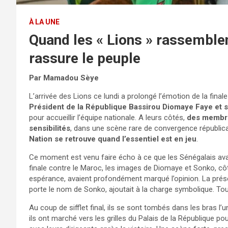
À LA UNE
Quand les « Lions » rassemblen
rassure le peuple
Par Mamadou Sèye
L’arrivée des Lions ce lundi a prolongé l’émotion de la final
Président de la République Bassirou Diomaye Faye et
pour accueillir l’équipe nationale. A leurs côtés,
des membre
sensibilités
, dans une scène rare de convergence républica
Nation se retrouve quand l’essentiel est en jeu
.
Ce moment est venu faire écho à ce que les Sénégalais avaien
finale contre le Maroc, les images de Diomaye et Sonko, c
espérance, avaient profondément marqué l’opinion. La prése
porte le nom de Sonko, ajoutait à la charge symbolique. Tout y é
Au coup de sifflet final, ils se sont tombés dans les bras l’u
ils ont marché vers les grilles du Palais de la République 