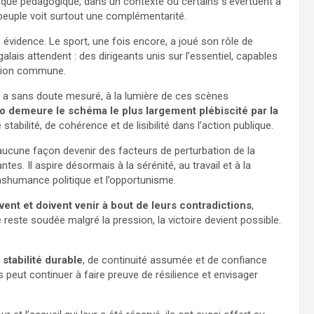
resque pédagogique, dans un contexte où certains s’évertuent à
 peuple voit surtout une complémentarité.
e évidence. Le sport, une fois encore, a joué son rôle de
alais attendent : des dirigeants unis sur l’essentiel, capables
ction commune.
e a sans doute mesuré, à la lumière de ces scènes
 demeure le schéma le plus largement plébiscité par la
abilité, de cohérence et de lisibilité dans l’action publique.
aucune façon devenir des facteurs de perturbation de la
es. Il aspire désormais à la sérénité, au travail et à la
ranshumance politique et l’opportunisme.
nt et doivent venir à bout de leurs contradictions
,
 reste soudée malgré la pression, la victoire devient possible.
e
stabilité durable
, de continuité assumée et de confiance
 peut continuer à faire preuve de résilience et envisager