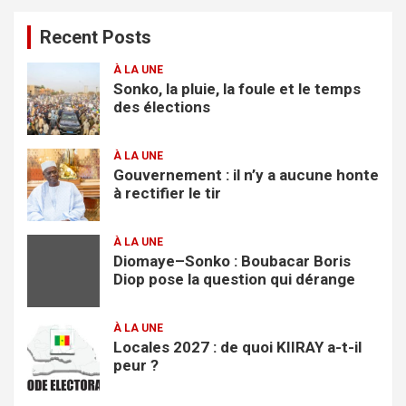
e
Recent Posts
r
c
À LA UNE
h
Sonko, la pluie, la foule et le temps
e
des élections
r
À LA UNE
Gouvernement : il n’y a aucune honte
à rectifier le tir
À LA UNE
Diomaye–Sonko : Boubacar Boris
Diop pose la question qui dérange
À LA UNE
Locales 2027 : de quoi KIIRAY a-t-il
peur ?