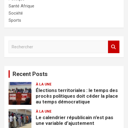
Santé Afrique
Société
Sports
R
e
c
h
e
Recent Posts
r
c
À LA UNE
h
Élections territoriales : le temps des
e
procès politiques doit céder la place
r
au temps démocratique
À LA UNE
Le calendrier républicain n’est pas
une variable d’ajustement