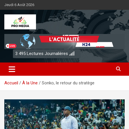
Aller
Jeudi 6 Août 2026
au
contenu
Sénégal Promedia
3 495
Lectures Journalières
Accueil
À la Une
Sonko, le retour du stratège