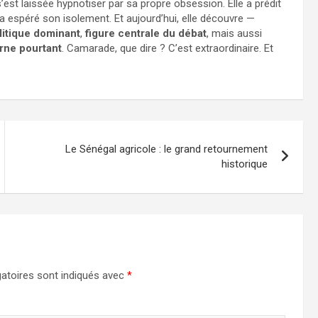
’est laissée hypnotiser par sa propre obsession. Elle a prédit
e a espéré son isolement. Et aujourd’hui, elle découvre —
litique dominant
,
figure centrale du débat
, mais aussi
arne pourtant
. Camarade, que dire ? C’est extraordinaire. Et
Le Sénégal agricole : le grand retournement
historique
atoires sont indiqués avec
*