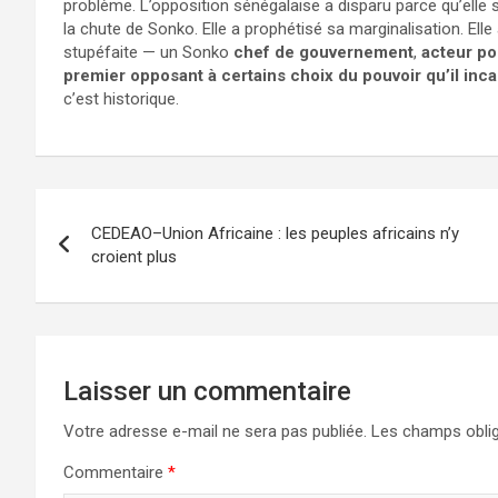
problème. L’opposition sénégalaise a disparu parce qu’elle s
la chute de Sonko. Elle a prophétisé sa marginalisation. Ell
stupéfaite — un Sonko
chef de gouvernement
,
acteur po
premier opposant à certains choix du pouvoir qu’il inc
c’est historique.
Navigation
CEDEAO–Union Africaine : les peuples africains n’y
de
croient plus
l’article
Laisser un commentaire
Votre adresse e-mail ne sera pas publiée.
Les champs oblig
Commentaire
*