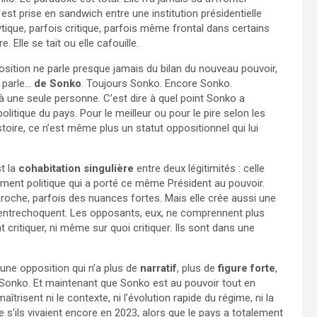
est prise en sandwich entre une institution présidentielle
ique, parfois critique, parfois même frontal dans certains
. Elle se tait ou elle cafouille.
position ne parle presque jamais du bilan du nouveau pouvoir,
e parle…
de Sonko
. Toujours Sonko. Encore Sonko.
 à une seule personne. C’est dire à quel point Sonko a
itique du pays. Pour le meilleur ou pour le pire selon les
istoire, ce n’est même plus un statut oppositionnel qui lui
t la
cohabitation singulière
entre deux légitimités : celle
vement politique qui a porté ce même Président au pouvoir.
proche, parfois des nuances fortes. Mais elle crée aussi une
t s’entrechoquent. Les opposants, eux, ne comprennent plus
nt critiquer, ni même sur quoi critiquer. Ils sont dans une
 une opposition qui n’a plus de
narratif
, plus de
figure forte
,
ti-Sonko. Et maintenant que Sonko est au pouvoir tout en
îtrisent ni le contexte, ni l’évolution rapide du régime, ni la
’ils vivaient encore en 2023, alors que le pays a totalement