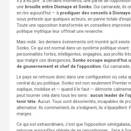
Il y a eu pire : à certains moments, une partie de l’opposit
une
brouille entre Diomaye et Sonko
. Oui camarade, ils
en rire aujourd’hui — à
prodiguer des conseils à Diomaye
sous prétexte que quelques acteurs, en panne totale d’inspira
Toute une opposition transformée en conseillers improvisés
politique mythique leur offrirait une revanche.
Mais voilà : les derniers événements ont montré qu’il existe
Sonko. Ce qui est normal dans un système politique vivant.
personnalités fortes, intelligentes, engagées, aux profils trè
que malgré ces divergences,
Sonko occupe aujourd’hui un
de gouvernement et chef de l’opposition
. Oui camarade,
Le pays se retrouve donc dans une configuration où celui 
central du jeu politique. Sonko est non seulement Premier mini
explique, mobilise et — quand il le faut — démonte calmeme
peut tourner cela dans tous les sens :
aucun leader de l’op
tenir tête
. Aucun. Tous sont désorientés, incapables de pro
alternative. Ils commentent, ils s’indignent, ils s’éparpill
marges.
Ce qui est extraordinaire, c’est que l’opposition sénégalai
retrouve aujourd’hui obligée de se repositionner… face à Son