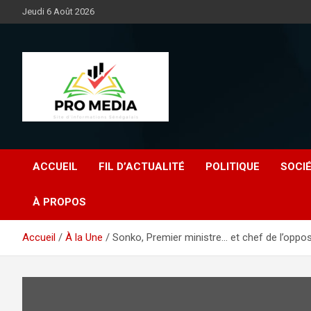
Aller
Jeudi 6 Août 2026
au
contenu
Sénégal Promedia
ACCUEIL
FIL D’ACTUALITÉ
POLITIQUE
SOCI
À PROPOS
Accueil
À la Une
Sonko, Premier ministre… et chef de l’opposi