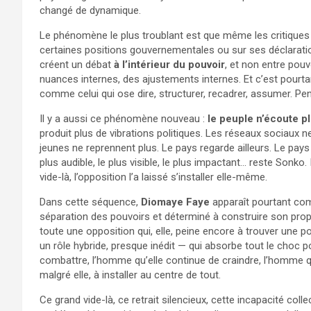
changé de dynamique.
Le phénomène le plus troublant est que même les critiq
certaines positions gouvernementales ou sur ses déclaration
créent un débat
à l’intérieur du pouvoir
, et non entre pouv
nuances internes, des ajustements internes. Et c’est pourt
comme celui qui ose dire, structurer, recadrer, assumer. Pen
Il y a aussi ce phénomène nouveau :
le peuple n’écoute pl
produit plus de vibrations politiques. Les réseaux sociaux ne
jeunes ne reprennent plus. Le pays regarde ailleurs. Le pay
plus audible, le plus visible, le plus impactant… reste Sonko. I
vide-là, l’opposition l’a laissé s’installer elle-même.
Dans cette séquence,
Diomaye Faye
apparaît pourtant com
séparation des pouvoirs et déterminé à construire son propr
toute une opposition qui, elle, peine encore à trouver une
un rôle hybride, presque inédit — qui absorbe tout le choc pol
combattre, l’homme qu’elle continue de craindre, l’homme qu’
malgré elle, à installer au centre de tout.
Ce grand vide-là, ce retrait silencieux, cette incapacité coll