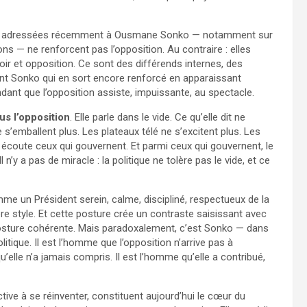
ues adressées récemment à Ousmane Sonko — notamment sur
s — ne renforcent pas l’opposition. Au contraire : elles
oir et opposition. Ce sont des différends internes, des
ant Sonko qui en sort encore renforcé en apparaissant
dant que l’opposition assiste, impuissante, au spectacle.
us l’opposition
. Elle parle dans le vide. Ce qu’elle dit ne
 s’emballent plus. Les plateaux télé ne s’excitent plus. Les
s écoute ceux qui gouvernent. Et parmi ceux qui gouvernent, le
l n’y a pas de miracle : la politique ne tolère pas le vide, et ce
me un Président serein, calme, discipliné, respectueux de la
e style. Et cette posture crée un contraste saisissant avec
 posture cohérente. Mais paradoxalement, c’est Sonko — dans
itique. Il est l’homme que l’opposition n’arrive pas à
elle n’a jamais compris. Il est l’homme qu’elle a contribué,
ective à se réinventer, constituent aujourd’hui le cœur du