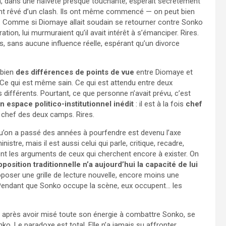
ion, dans une naïveté presque touchante, espérait secrètement
 ont rêvé d’un clash. Ils ont même commencé — on peut bien
. Comme si Diomaye allait soudain se retourner contre Sonko
tion, lui murmuraient qu’il avait intérêt à s’émanciper. Rires.
, sans aucune influence réelle, espérant qu’un divorce
 bien
des différences de points de vue
entre Diomaye et
 Ce qui est même sain. Ce qui est attendu entre deux
s différents. Pourtant, ce que personne n’avait prévu, c’est
 espace politico-institutionnel inédit
: il est à la fois
chef
 chef des deux camps. Rires.
qu’on a passé des années à pourfendre est devenu l’axe
stre, mais il est aussi celui qui parle, critique, recadre,
nt les arguments de ceux qui cherchent encore à exister. On
position traditionnelle n’a aujourd’hui la capacité de lui
poser une grille de lecture nouvelle, encore moins une
ent. Pendant que Sonko occupe la scène, eux occupent… les
se, après avoir misé toute son énergie à combattre Sonko, se
ko. Le paradoxe est total. Elle n’a jamais su affronter