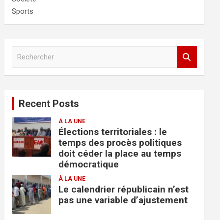
Sports
R
e
c
h
e
Recent Posts
r
c
À LA UNE
h
Élections territoriales : le
e
temps des procès politiques
r
doit céder la place au temps
démocratique
À LA UNE
Le calendrier républicain n’est
pas une variable d’ajustement