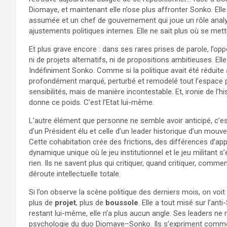
Diomaye, et maintenant elle n’ose plus affronter Sonko. Elle 
assumée et un chef de gouvernement qui joue un rôle analyt
ajustements politiques internes. Elle ne sait plus où se mettre
Et plus grave encore : dans ses rares prises de parole, l’op
ni de projets alternatifs, ni de propositions ambitieuses. Ell
Indéfiniment Sonko. Comme si la politique avait été réduite
profondément marqué, perturbé et remodelé tout l’espace pol
sensibilités, mais de manière incontestable. Et, ironie de l’h
donne ce poids. C’est l’Etat lui-même.
L’autre élément que personne ne semble avoir anticipé, c’es
d’un Président élu et celle d’un leader historique d’un mou
Cette cohabitation crée des frictions, des différences d’ap
dynamique unique où le jeu institutionnel et le jeu militan
rien. Ils ne savent plus qui critiquer, quand critiquer, comme
déroute intellectuelle totale.
Si l’on observe la scène politique des derniers mois, on voit
plus de
projet
, plus de
boussole
. Elle a tout misé sur l’an
restant lui-même, elle n’a plus aucun angle. Ses leaders ne ma
psychologie du duo Diomaye–Sonko. Ils s’expriment comme s