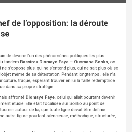
ef de l’opposition: la déroute
ise
train de devenir l’un des phénomènes politiques les plus
 du tandem
Bassirou Diomaye Faye – Ousmane Sonko
, on
 ne s’oppose plus, qui ne s’entend plus, qui ne sait plus où se
l’objet même de sa détestation. Pendant longtemps , elle n’a
 caricaturé, traqué, espérant trouver en lui la faille rédemptrice
rdue dans sa propre stratégie.
amais affronté
Diomaye Faye
, celui qui allait pourtant devenir
ablement étudié. Elle était focalisée sur Sonko au point de
tourner autour de lui, que toute ligne devait être définie
’une autre figure pourtant silencieuse, méthodique, structurée,