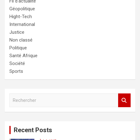
Fil d'actualité
Géopolitique
Hight-Tech
International
Justice
Non classé
Politique
Santé Afrique
Société
Sports
R
e
c
h
e
Recent Posts
r
c