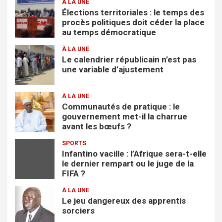
À LA UNE
h
Élections territoriales : le temps des
e
procès politiques doit céder la place
r
au temps démocratique
À LA UNE
Le calendrier républicain n’est pas
une variable d’ajustement
À LA UNE
Communautés de pratique : le
gouvernement met-il la charrue
avant les bœufs ?
SPORTS
Infantino vacille : l’Afrique sera-t-elle
le dernier rempart ou le juge de la
FIFA ?
À LA UNE
Le jeu dangereux des apprentis
sorciers