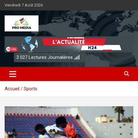
Aller
Vendredi 7 Août 2026
au
contenu
Sénégal Promedia
3 027
Lectures Journalières
Accueil
Sports