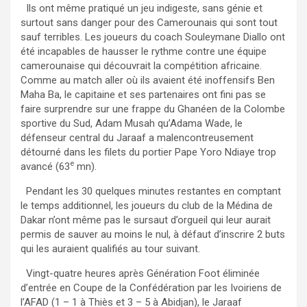
Ils ont même pratiqué un jeu indigeste, sans génie et
surtout sans danger pour des Camerounais qui sont tout
sauf terribles. Les joueurs du coach Souleymane Diallo ont
été incapables de hausser le rythme contre une équipe
camerounaise qui découvrait la compétition africaine.
Comme au match aller où ils avaient été inoffensifs Ben
Maha Ba, le capitaine et ses partenaires ont fini pas se
faire surprendre sur une frappe du Ghanéen de la Colombe
sportive du Sud, Adam Musah qu’Adama Wade, le
défenseur central du Jaraaf a malencontreusement
détourné dans les filets du portier Pape Yoro Ndiaye trop
e
avancé (63
mn).
Pendant les 30 quelques minutes restantes en comptant
le temps additionnel, les joueurs du club de la Médina de
Dakar n’ont même pas le sursaut d’orgueil qui leur aurait
permis de sauver au moins le nul, à défaut d’inscrire 2 buts
qui les auraient qualifiés au tour suivant.
Vingt-quatre heures après Génération Foot éliminée
d’entrée en Coupe de la Confédération par les Ivoiriens de
l’AFAD (1 – 1 à Thiès et 3 – 5 à Abidjan), le Jaraaf