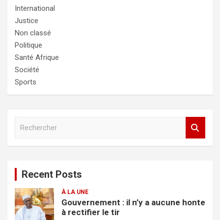
International
Justice
Non classé
Politique
Santé Afrique
Société
Sports
R
e
c
h
e
Recent Posts
r
c
À LA UNE
h
Gouvernement : il n’y a aucune honte
e
à rectifier le tir
r