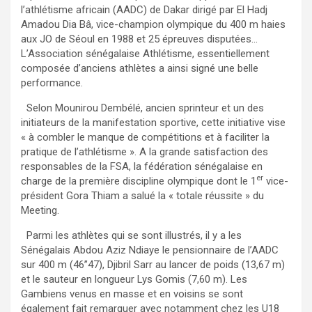
l’athlétisme africain (AADC) de Dakar dirigé par El Hadj
Amadou Dia Bâ, vice-champion olympique du 400 m haies
aux JO de Séoul en 1988 et 25 épreuves disputées…
L’Association sénégalaise Athlétisme, essentiellement
composée d’anciens athlètes a ainsi signé une belle
performance.
Selon Mounirou Dembélé, ancien sprinteur et un des
initiateurs de la manifestation sportive, cette initiative vise
« à combler le manque de compétitions et à faciliter la
pratique de l’athlétisme ». A la grande satisfaction des
responsables de la FSA, la fédération sénégalaise en
er
charge de la première discipline olympique dont le 1
vice-
président Gora Thiam a salué la « totale réussite » du
Meeting.
Parmi les athlètes qui se sont illustrés, il y a les
Sénégalais Abdou Aziz Ndiaye le pensionnaire de l’AADC
sur 400 m (46’’47), Djibril Sarr au lancer de poids (13,67 m)
et le sauteur en longueur Lys Gomis (7,60 m). Les
Gambiens venus en masse et en voisins se sont
également fait remarquer avec notamment chez les U18