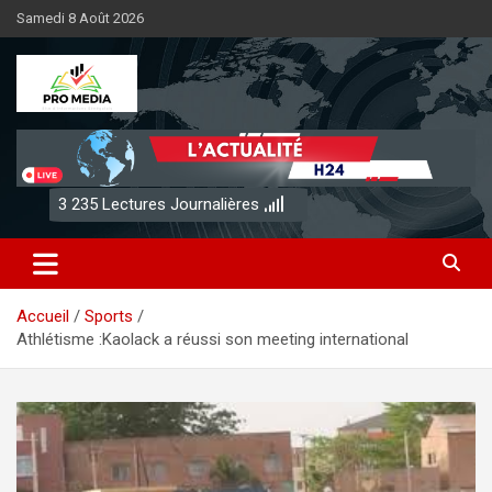
Aller
Samedi 8 Août 2026
au
contenu
Sénégal Promedia
3 235
Lectures Journalières
Accueil
Sports
Athlétisme :Kaolack a réussi son meeting international