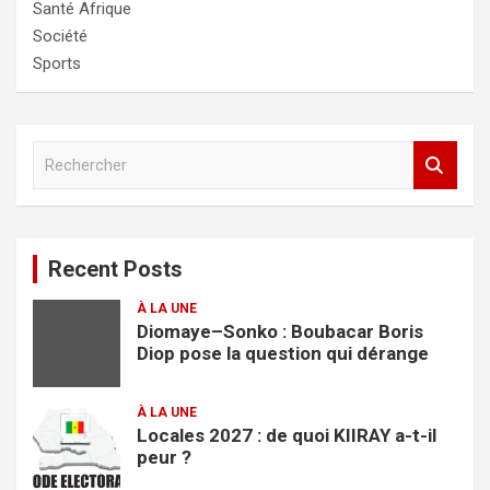
Santé Afrique
Société
Sports
R
e
c
h
e
Recent Posts
r
c
À LA UNE
h
Diomaye–Sonko : Boubacar Boris
e
Diop pose la question qui dérange
r
À LA UNE
Locales 2027 : de quoi KIIRAY a-t-il
peur ?