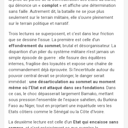
qui dénonce un
« complot »
et affiche une détermination
sans faille. Autrement dit, la bataille ne se joue plus
seulement sur le terrain militaire, elle s’ouvre pleinement
sur le terrain politique et narratif.
Trois lectures se superposent, et c’est dans leur friction
que se dessine l’issue. La première est celle d’un
effondrement du sommet
, brutal et désorganisateur. La
disparition d’un pilier du système militaire n’est jamais un
simple épisode de guerre : elle fissure des équilibres
internes, fragilise des loyautés et expose une chaîne de
commandement déjà éprouvée. Si l’incertitude autour du
pouvoir central devait se prolonger, le danger serait
immédiat :
une désarticulation au sommet au moment
même où l’Etat est attaqué dans ses fondations
. Dans
ce cas, le choc dépasserait largement Bamako, mettant
sous pression l’ensemble de l’espace sahélien, du Burkina
Faso au Niger, tout en projetant une inquiétude vers les
Etats côtiers comme le Sénégal ou la Côte d’Ivoire.
La deuxième lecture est celle d’un
Etat qui encaisse sans
rompre
, et c’est précisément ce que suggère le