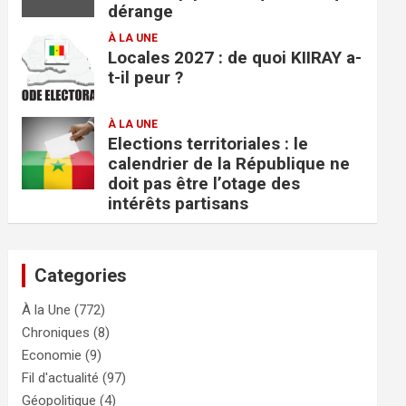
dérange
À LA UNE
Locales 2027 : de quoi KIIRAY a-
t-il peur ?
À LA UNE
Elections territoriales : le
calendrier de la République ne
doit pas être l’otage des
intérêts partisans
Categories
À la Une
(772)
Chroniques
(8)
Economie
(9)
Fil d'actualité
(97)
Géopolitique
(4)