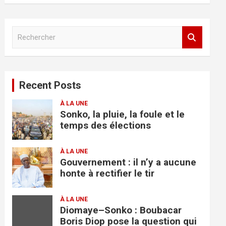
R
e
c
h
e
Recent Posts
r
c
À LA UNE
h
Sonko, la pluie, la foule et le
e
temps des élections
r
À LA UNE
Gouvernement : il n’y a aucune
honte à rectifier le tir
À LA UNE
Diomaye–Sonko : Boubacar
Boris Diop pose la question qui