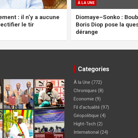
À LA UNE
ment : il n’y a aucune
Diomaye–Sonko : Boub
ectifier le tir
Boris Diop pose la ques
dérange
Categories
À la Une
(772)
Chroniques
(8)
Economie
(9)
Fil d'actualité
(97)
Géopolitique
(4)
Hight-Tech
(2)
International
(24)