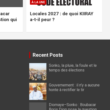
À LA UNE
acar
Locales 2027 : de quoi KIIRAY
tion qui
a-t-il peur ?
Recent Posts
Sonko, la pluie, la foule et le
temps des élections
Gouvernement : il n’y a aucune
honte à rectifier le tir
Diomaye–Sonko : Boubacar
Boris Diop pose la question