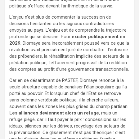
politique s’efface devant l’arithmétique de la survie.
L’enjeu n’est plus de commenter la succession de
décisions hésitantes ou les signaux contradictoires
envoyés au pays. L’enjeu est de comprendre la trajectoire
profonde qui se dessine. Pour
exister politiquement en
2029
, Diomaye sera inexorablement poussé vers ce que la
révolution avait précisément juré de combattre : l’entrisme
des prébendiers, la réhabilitation implicite des acteurs de la
prédation publique, l’effacement progressif de la reddition
des comptes au profit d’une gouvernance transactionnelle.
Car en se désarrimant de PASTEF, Diomaye renonce à la
seule structure capable de canaliser l’élan populaire qui l’a
porté au pouvoir. Et lorsqu’un chef de l’Etat se retrouve
sans colonne vertébrale politique, il la cherche ailleurs,
souvent dans les zones les plus grises du champ partisan.
Les alliances deviennent alors un refuge
, mais un
refuge piégé, car il faut payer le prix : concessions sur les
idéaux, silences sur les dérives, recyclage des acteurs de
la prévarication. Ce glissement n’est pas théorique : c’est
une loi d’airain dans les systèmes politiques fragiles.