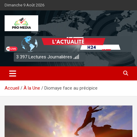
Aller
Dimanche 9 Août 2026
au
contenu
Sénégal Promedia
3 397
Lectures Journalières
Accueil
À la Une
Diomaye face au précipice