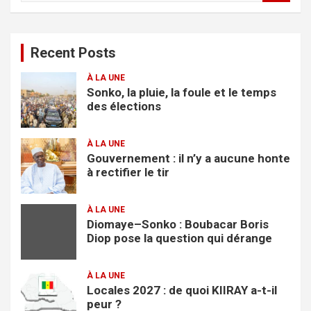
c
h
e
Recent Posts
r
c
À LA UNE
h
Sonko, la pluie, la foule et le temps
e
des élections
r
À LA UNE
Gouvernement : il n’y a aucune honte
à rectifier le tir
À LA UNE
Diomaye–Sonko : Boubacar Boris
Diop pose la question qui dérange
À LA UNE
Locales 2027 : de quoi KIIRAY a-t-il
peur ?