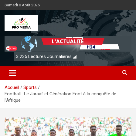
Aller
Samedi 8 Août 2026
au
contenu
Sénégal Promedia
3 235
Lectures Journalières
Accueil
Sports
Football : Le Jaraaf et Génération Foot à la conquête de
l’Afrique