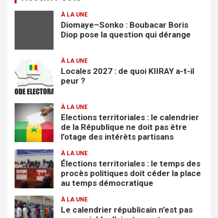
c
À LA UNE
h
Diomaye–Sonko : Boubacar Boris
e
Diop pose la question qui dérange
r
À LA UNE
Locales 2027 : de quoi KIIRAY a-t-il
peur ?
À LA UNE
Elections territoriales : le calendrier
de la République ne doit pas être
l’otage des intérêts partisans
À LA UNE
Élections territoriales : le temps des
procès politiques doit céder la place
au temps démocratique
À LA UNE
Le calendrier républicain n’est pas