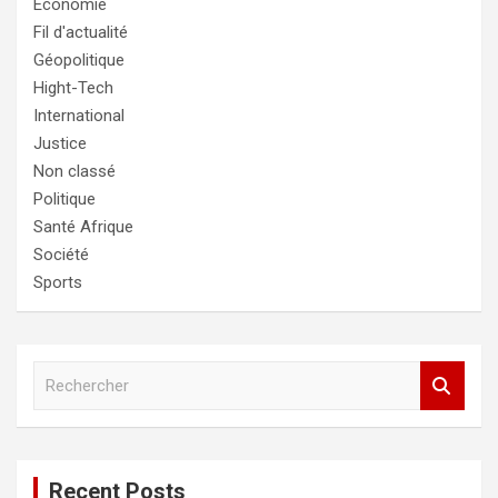
Economie
Fil d'actualité
Géopolitique
Hight-Tech
International
Justice
Non classé
Politique
Santé Afrique
Société
Sports
R
e
c
h
e
Recent Posts
r