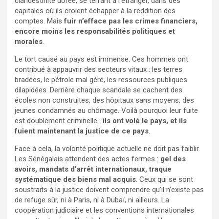
clandestinité dorée, se terrant à l’étranger, dans des
capitales où ils croient échapper à la reddition des
comptes. Mais
fuir n’efface pas les crimes financiers,
encore moins les responsabilités politiques et
morales
.
Le tort causé au pays est immense. Ces hommes ont
contribué à appauvrir des secteurs vitaux : les terres
bradées, le pétrole mal géré, les ressources publiques
dilapidées. Derrière chaque scandale se cachent des
écoles non construites, des hôpitaux sans moyens, des
jeunes condamnés au chômage. Voilà pourquoi leur fuite
est doublement criminelle :
ils ont volé le pays, et ils
fuient maintenant la justice de ce pays
.
Face à cela, la volonté politique actuelle ne doit pas faiblir.
Les Sénégalais attendent des actes fermes :
gel des
avoirs, mandats d’arrêt internationaux, traque
systématique des biens mal acquis
. Ceux qui se sont
soustraits à la justice doivent comprendre qu’il n’existe pas
de refuge sûr, ni à Paris, ni à Dubaï, ni ailleurs. La
coopération judiciaire et les conventions internationales