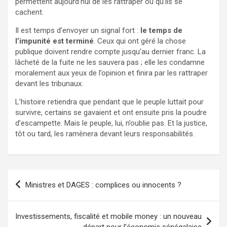
permettent aujourd’hui de les rattraper où qu’ils se
cachent.
Il est temps d’envoyer un signal fort :
le temps de
l’impunité est terminé
. Ceux qui ont géré la chose
publique doivent rendre compte jusqu’au dernier franc. La
lâcheté de la fuite ne les sauvera pas ; elle les condamne
moralement aux yeux de l’opinion et finira par les rattraper
devant les tribunaux.
L’histoire retiendra que pendant que le peuple luttait pour
survivre, certains se gavaient et ont ensuite pris la poudre
d’escampette. Mais le peuple, lui, n’oublie pas. Et la justice,
tôt ou tard, les ramènera devant leurs responsabilités.
Navigation
Ministres et DAGES : complices ou innocents ?
de
l’article
Investissements, fiscalité et mobile money : un nouveau
départ pour l’économie sénégalaise