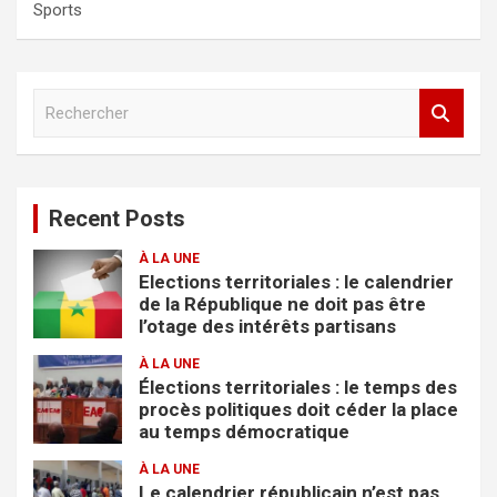
Sports
R
e
c
h
e
Recent Posts
r
c
À LA UNE
h
Elections territoriales : le calendrier
e
de la République ne doit pas être
r
l’otage des intérêts partisans
À LA UNE
Élections territoriales : le temps des
procès politiques doit céder la place
au temps démocratique
À LA UNE
Le calendrier républicain n’est pas