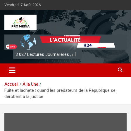
Aller
Vendredi 7 Août 2026
au
contenu
Sénégal Promedia
3 027
Lectures Journalières
Accueil
À la Une
Fuite et lâcheté : quand les prédateurs de la République se
dérobent à la justice