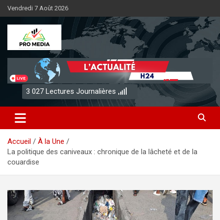
Aller
Vendredi 7 Août 2026
au
contenu
Sénégal Promedia
3 027
Lectures Journalières
Accueil
À la Une
La politique des caniveaux : chronique de la lâcheté et de la
couardise