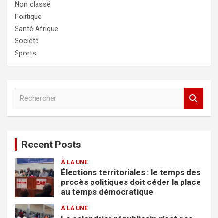
Non classé
Politique
Santé Afrique
Société
Sports
R
e
c
h
e
Recent Posts
r
c
À LA UNE
h
Élections territoriales : le temps des
e
procès politiques doit céder la place
r
au temps démocratique
À LA UNE