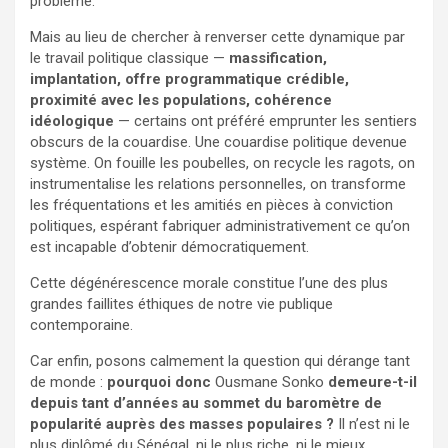
problème.
Mais au lieu de chercher à renverser cette dynamique par
le travail politique classique —
massification,
implantation, offre programmatique crédible,
proximité avec les populations, cohérence
idéologique
— certains ont préféré emprunter les sentiers
obscurs de la couardise. Une couardise politique devenue
système. On fouille les poubelles, on recycle les ragots, on
instrumentalise les relations personnelles, on transforme
les fréquentations et les amitiés en pièces à conviction
politiques, espérant fabriquer administrativement ce qu’on
est incapable d’obtenir démocratiquement.
Cette dégénérescence morale constitue l’une des plus
grandes faillites éthiques de notre vie publique
contemporaine.
Car enfin, posons calmement la question qui dérange tant
de monde :
pourquoi donc
Ousmane Sonko
demeure-t-il
depuis tant d’années au sommet du baromètre de
popularité auprès des masses populaires ?
Il n’est ni le
plus diplômé du Sénégal, ni le plus riche, ni le mieux