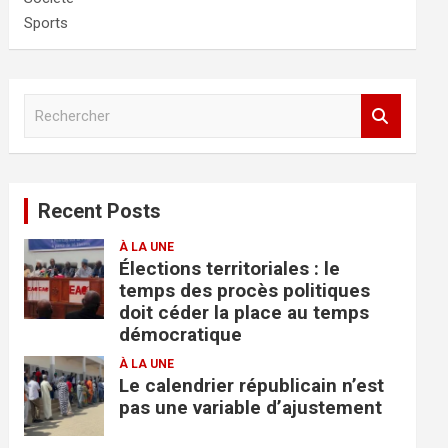
Sports
R
e
c
h
e
Recent Posts
r
c
À LA UNE
h
Élections territoriales : le
e
temps des procès politiques
r
doit céder la place au temps
démocratique
À LA UNE
Le calendrier républicain n’est
pas une variable d’ajustement