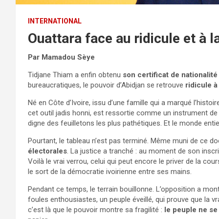
INTERNATIONAL
Ouattara face au ridicule et à l
Par Mamadou Sèye
Tidjane Thiam a enfin obtenu
son certificat de nationalité
bureaucratiques, le pouvoir d’Abidjan se retrouve
ridicule à
Né en Côte d’Ivoire, issu d’une famille qui a marqué l’histoire
cet outil jadis honni, est ressortie comme un instrument d
digne des feuilletons les plus pathétiques. Et le monde entie
Pourtant, le tableau n’est pas terminé. Même muni de ce 
électorales
. La justice a tranché : au moment de son inscri
Voilà le vrai verrou, celui qui peut encore le priver de la co
le sort de la démocratie ivoirienne entre ses mains.
Pendant ce temps, le terrain bouillonne. L’opposition a mo
foules enthousiastes, un peuple éveillé, qui prouve que la v
c’est là que le pouvoir montre sa fragilité :
le peuple ne se 