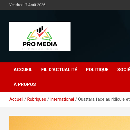
Aller
Vendredi 7 Août 2026
au
contenu
Sénégal Promedia
ACCUEIL
FIL D’ACTUALITÉ
POLITIQUE
SOCI
À PROPOS
Accueil
Rubriques
International
Ouattara face au ridicule et 