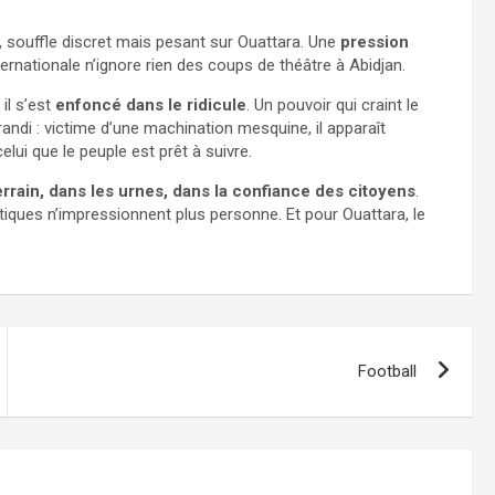
ve, souffle discret mais pesant sur Ouattara. Une
pression
ernationale n’ignore rien des coups de théâtre à Abidjan.
 il s’est
enfoncé dans le ridicule
. Un pouvoir qui craint le
 grandi : victime d’une machination mesquine, il apparaît
celui que le peuple est prêt à suivre.
terrain, dans les urnes, dans la confiance des citoyens
.
ratiques n’impressionnent plus personne. Et pour Ouattara, le
Football