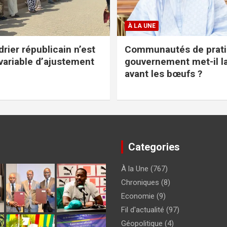
À LA UNE
rier républicain n’est
Communautés de pratiq
variable d’ajustement
gouvernement met-il l
avant les bœufs ?
Categories
À la Une
(767)
Chroniques
(8)
Economie
(9)
Fil d'actualité
(97)
Géopolitique
(4)