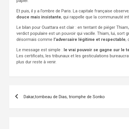
papier.
Et puis, il y a l’ombre de Paris. La capitale française obser
douce mais insistante
, qui rappelle que la communauté int
Le bilan pour Ouattara est clair : en tentant de piéger Thiam,
verdict populaire est un pouvoir qui vacille. Thiam, lui, sort
désormais comme
l’adversaire légitime et respectable
, 
Le message est simple :
le vrai pouvoir se gagne sur le 
Les certificats, les tribunaux et les gesticulations bureauc
plus dur reste à venir.
Navigation
Dakar,tombeau de Dias, triomphe de Sonko
de
l’article