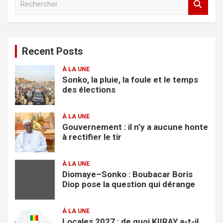
e
c
h
e
Recent Posts
r
c
À LA UNE
h
Sonko, la pluie, la foule et le temps
e
des élections
r
À LA UNE
Gouvernement : il n’y a aucune honte
à rectifier le tir
À LA UNE
Diomaye–Sonko : Boubacar Boris
Diop pose la question qui dérange
À LA UNE
Locales 2027 : de quoi KIIRAY a-t-il