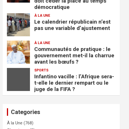
doit céder la place au temps
démocratique
À LA UNE
Le calendrier républicain n’est
pas une variable d’ajustement
À LA UNE
Communautés de pratique : le
gouvernement met-il la charrue
avant les bœufs ?
SPORTS
Infantino vacille : l’Afrique sera-
t-elle le dernier rempart ou le
juge de la FIFA ?
Categories
À la Une
(768)