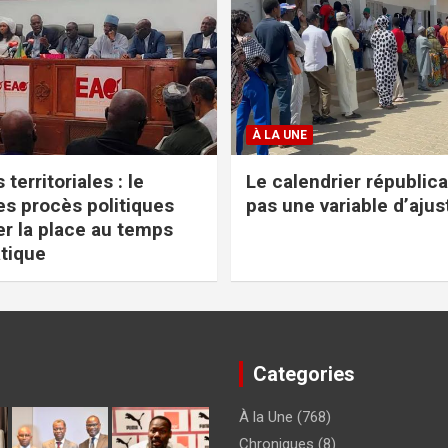
À LA UNE
 territoriales : le
Le calendrier républica
s procès politiques
pas une variable d’aju
er la place au temps
tique
Categories
À la Une
(768)
Chroniques
(8)