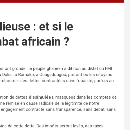
euse : et si le
bat africain ?
es ont grondé : le peuple ghanéen a dit non au diktat du FMI
ne à Dakar, à Bamako, à Ouagadougou, partout où les citoyens
rembourser des dettes contractées dans l’opacité, parfois au
lation de dettes
dissimulées
, masquées dans les comptes de
une remise en cause radicale de la légitimité de notre
n engagement contracté sans transparence, sans débat, sans
vice de cette dette. Des impôts seront levés, des taxes