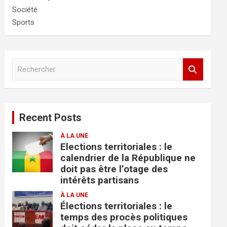
Société
Sports
R
e
c
h
e
Recent Posts
r
c
À LA UNE
h
Elections territoriales : le
e
calendrier de la République ne
r
doit pas être l’otage des
intérêts partisans
À LA UNE
Élections territoriales : le
temps des procès politiques