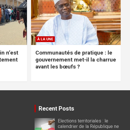
À LA UNE
in n’est
Communautés de pratique : le
stement
gouvernement met-il la charrue
avant les bœufs ?
Recent Posts
Elections territoriales : le
calendrier de la République ne