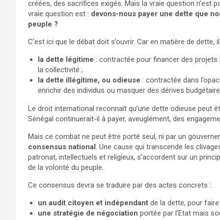
créées, des sacrifices exigés. Mais la vraie question n’est
vraie question est :
devons-nous payer une dette que nous
peuple ?
C’est ici que le débat doit s’ouvrir. Car en matière de dette, il
la dette légitime
: contractée pour financer des projets p
la collectivité ;
la dette illégitime, ou odieuse
: contractée dans l’opac
enrichir des individus ou masquer des dérives budgétaire
Le droit international reconnaît qu’une dette odieuse peut ê
Sénégal continuerait-il à payer, aveuglément, des engagem
Mais ce combat ne peut être porté seul, ni par un gouvernem
consensus national
. Une cause qui transcende les clivages
patronat, intellectuels et religieux, s’accordent sur un prin
de la volonté du peuple.
Ce consensus devra se traduire par des actes concrets :
un audit citoyen et indépendant
de la dette, pour faire
une stratégie de négociation
portée par l’Etat mais so