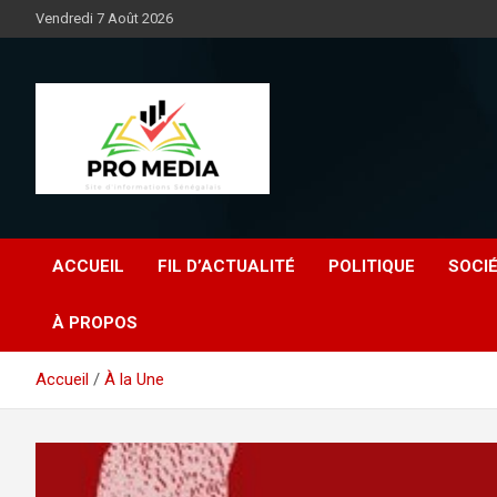
Aller
Vendredi 7 Août 2026
au
contenu
Sénégal Promedia
ACCUEIL
FIL D’ACTUALITÉ
POLITIQUE
SOCI
À PROPOS
Accueil
À la Une