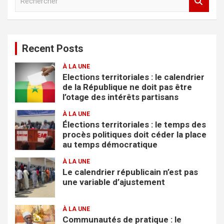
e
c
h
e
Recent Posts
r
c
À LA UNE
h
Elections territoriales : le calendrier
e
de la République ne doit pas être
r
l’otage des intérêts partisans
À LA UNE
Élections territoriales : le temps des
procès politiques doit céder la place
au temps démocratique
À LA UNE
Le calendrier républicain n’est pas
une variable d’ajustement
À LA UNE
Communautés de pratique : le