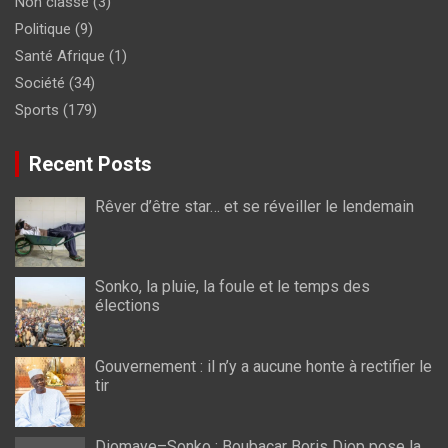
Non classé
(3)
Politique
(9)
Santé Afrique
(1)
Société
(34)
Sports
(179)
Recent Posts
Rêver d’être star… et se réveiller le lendemain
Sonko, la pluie, la foule et le temps des
élections
Gouvernement : il n’y a aucune honte à rectifier le
tir
Diomaye–Sonko : Boubacar Boris Diop pose la