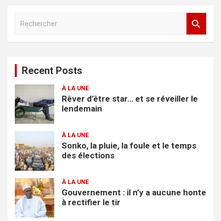
R
e
c
h
e
Recent Posts
r
c
À LA UNE
h
Rêver d’être star… et se réveiller le
e
lendemain
r
À LA UNE
Sonko, la pluie, la foule et le temps
des élections
À LA UNE
Gouvernement : il n’y a aucune honte
à rectifier le tir