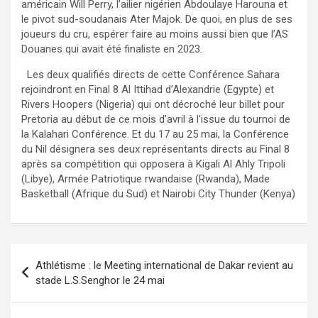
américain Will Perry, l’ailier nigérien Abdoulaye Harouna et
le pivot sud-soudanais Ater Majok. De quoi, en plus de ses
joueurs du cru, espérer faire au moins aussi bien que l’AS
Douanes qui avait été finaliste en 2023.
Les deux qualifiés directs de cette Conférence Sahara
rejoindront en Final 8 Al Ittihad d’Alexandrie (Egypte) et
Rivers Hoopers (Nigeria) qui ont décroché leur billet pour
Pretoria au début de ce mois d’avril à l’issue du tournoi de
la Kalahari Conférence. Et du 17 au 25 mai, la Conférence
du Nil désignera ses deux représentants directs au Final 8
après sa compétition qui opposera à Kigali Al Ahly Tripoli
(Libye), Armée Patriotique rwandaise (Rwanda), Made
Basketball (Afrique du Sud) et Nairobi City Thunder (Kenya)
Navigation
Athlétisme : le Meeting international de Dakar revient au
de
stade L.S.Senghor le 24 mai
l’article