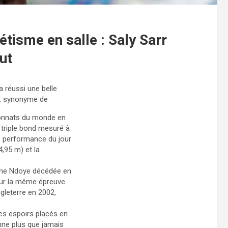
tisme en salle : Saly Sarr
ut
a réussi une belle
e, synonyme de
ionnats du monde en
triple bond mesuré à
re performance du jour
4,95 m) et la
Kène Ndoye décédée en
 sur la même épreuve
leterre en 2002,
es espoirs placés en
onne plus que jamais