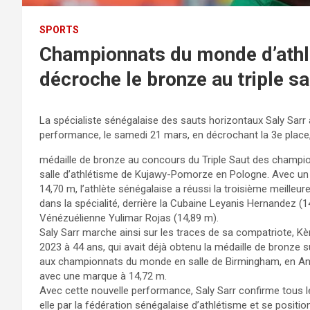
SPORTS
Championnats du monde d’athlé
décroche le bronze au triple sa
La spécialiste sénégalaise des sauts horizontaux Saly Sarr 
performance, le samedi 21 mars, en décrochant la 3e plac
médaille de bronze au concours du Triple Saut des champ
salle d’athlétisme de Kujawy-Pomorze en Pologne. Avec un 
14,70 m, l’athlète sénégalaise a réussi la troisième meilleu
dans la spécialité, derrière la Cubaine Leyanis Hernandez (1
Vénézuélienne Yulimar Rojas (14,89 m).
Saly Sarr marche ainsi sur les traces de sa compatriote, 
2023 à 44 ans, qui avait déjà obtenu la médaille de bronze
aux championnats du monde en salle de Birmingham, en Ang
avec une marque à 14,72 m.
Avec cette nouvelle performance, Saly Sarr confirme tous l
elle par la fédération sénégalaise d’athlétisme et se positi