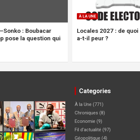
À LA UNE
–Sonko : Boubacar
Locales 2027 : de quoi
op pose la question qui
a-t-il peur ?
Categories
À la Une
(771)
Chroniques
(8)
Economie
(9)
Fil d'actualité
(97)
Géopolitique
(4)