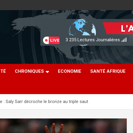
3 235
Lectures Journalières
ÉTÉ
CHRONIQUES
ECONOMIE
SANTÉ AFRIQUE
: Saly Sarr décroche le bronze au triple saut