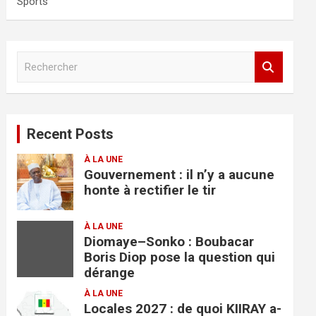
Sports
R
e
c
h
e
Recent Posts
r
c
À LA UNE
h
Gouvernement : il n’y a aucune
e
honte à rectifier le tir
r
À LA UNE
Diomaye–Sonko : Boubacar
Boris Diop pose la question qui
dérange
À LA UNE
Locales 2027 : de quoi KIIRAY a-