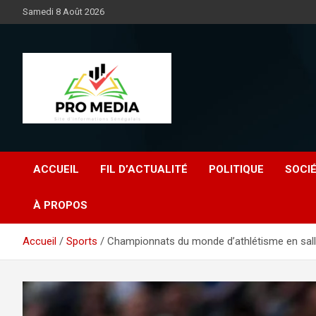
Aller
Samedi 8 Août 2026
au
contenu
Sénégal Promedia
ACCUEIL
FIL D’ACTUALITÉ
POLITIQUE
SOCI
À PROPOS
Accueil
Sports
Championnats du monde d’athlétisme en salle 