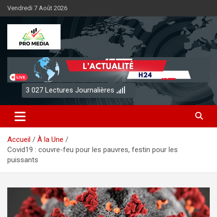
Aller
Vendredi 7 Août 2026
au
contenu
Sénégal Promedia
3 027
Lectures Journalières
Accueil
À la Une
Covid19 : couvre-feu pour les pauvres, festin pour les
puissants