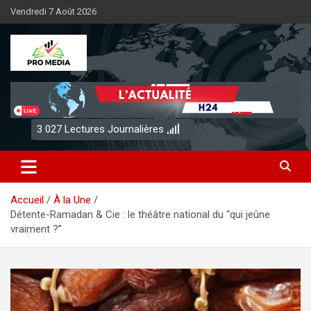
Aller
Vendredi 7 Août 2026
au
contenu
Sénégal Promedia
3 027
Lectures Journalières
Accueil
À la Une
Détente-Ramadan & Cie : le théâtre national du “qui jeûne
vraiment ?”