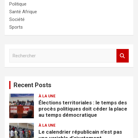
Politique
Santé Afrique
Société
Sports
R
e
c
h
e
Recent Posts
r
c
À LA UNE
h
Élections territoriales : le temps des
e
procès politiques doit céder la place
r
au temps démocratique
À LA UNE
Le calendrier républicain n’est pas
une variable d’ajustement