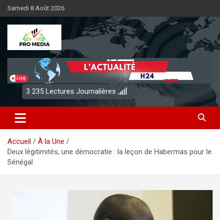
Aller
Samedi 8 Août 2026
au
contenu
Sénégal Promedia
3 235
Lectures Journalières
Accueil
À la Une
Deux légitimités, une démocratie : la leçon de Habermas pour le
Sénégal