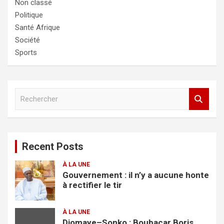
Non classé
Politique
Santé Afrique
Société
Sports
R
e
c
h
e
Recent Posts
r
c
À LA UNE
h
Gouvernement : il n’y a aucune honte
e
à rectifier le tir
r
À LA UNE
Diomaye–Sonko : Boubacar Boris