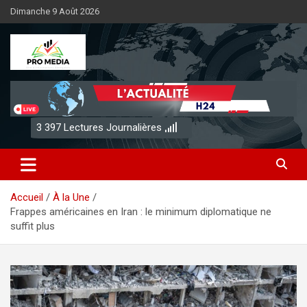
Aller
Dimanche 9 Août 2026
au
contenu
Sénégal Promedia
3 397
Lectures Journalières
Accueil
À la Une
Frappes américaines en Iran : le minimum diplomatique ne
suffit plus