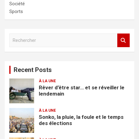
Société
Sports
R
e
c
h
e
Recent Posts
r
c
À LA UNE
h
Rêver d’être star… et se réveiller le
e
lendemain
r
À LA UNE
Sonko, la pluie, la foule et le temps
des élections