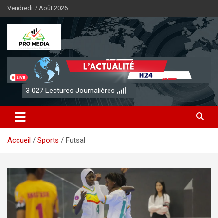
Aller
Vendredi 7 Août 2026
au
contenu
Sénégal Promedia
3 027
Lectures Journalières
Accueil
Sports
Futsal