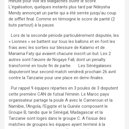
minute pour voir les Malgaches ouvrir le score.
L’égalisation, quelques instants plus tard par Ndeysha
Mendy annonçait un partie qui a été serrée jusqu’au coup
de sifflet final. Comme en témoigne le score de parité (2
buts partout) à la pause.
Lors de la seconde période particulièrement disputée, les
« Lionnes » se battent sur tous les ballons et en font les
frais avec les sorties sur blessure de Kalamo et de
Mariama Faty qui avaient chacune inscrit un but. Les 2
autres sont l’œuvre de Nogaye Fall, dont un penalty
transformé en toute fin de partie. Les Sénégalaises
disputeront leur second match vendredi prochain 26 avril
contre la Tanzanie pour une place en demi-finales.
Pur rappel 9 équipes réparties en 3 poules de 3 disputent
cette première CAN de futsal féminin. Le Maroc pays
organisateur partage la poule A avec le Cameroun et la
Namibie, l’Angola, l’Egypte et la Guinée composent le
Groupe B, tandis que le Sénégal, Madagascar et la
Tanzanie sont logés dans le groupe C. A l’issue des
matches de groupes les équipes ayant terminé à la