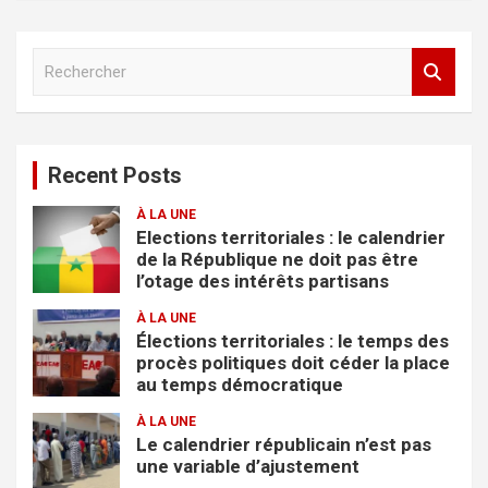
R
e
c
h
e
Recent Posts
r
c
À LA UNE
h
Elections territoriales : le calendrier
e
de la République ne doit pas être
r
l’otage des intérêts partisans
À LA UNE
Élections territoriales : le temps des
procès politiques doit céder la place
au temps démocratique
À LA UNE
Le calendrier républicain n’est pas
une variable d’ajustement