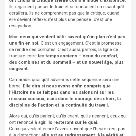
ont choisi la critique stérile comme mode d’existence.
Ils regardent passer le train et se consolent en disant qu’il
déraillera. Ils ne comprennent pas que la critique, quand
elle devient réflexe, n’est plus une pensée : c’est une
résignation.
Mais
ceux qui veulent bâtir savent qu’un plan n’est pas
une fin en soi.
C’est un engagement. C’est la promesse
de rendre des comptes. C’est aussi, parfois, la ligne de
fracture entre
les temps anciens – ceux du confort,
des combines et du sommeil – et un nouvel âge, plus
exigeant.
Camarade, quoi qu’il advienne, cette séquence sera une
borne.
Elle dira si nous avons enfin compris que
l’Histoire ne se fait pas dans les salons ni sur les
réseaux sociaux, mais dans le courage des choix, la
discipline de l’action et la continuité du travail.
Alors oui, qu’ils parlent, qu’ils crient, qu’ils ricanent, ceux qui
ont renoncé à agir.
Ils resteront sur le quai.
Ceux qui veulent écrire l’avenir savent que l’heure n’est pas
à la distraction :
elle est au redressement, à la vérité et