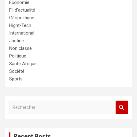
Economie
Fil d'actualité
Géopolitique
Hight-Tech
International
Justice
Non classé
Politique
Santé Afrique
Société
Sports
R
e
c
h
e
Recent Posts
r