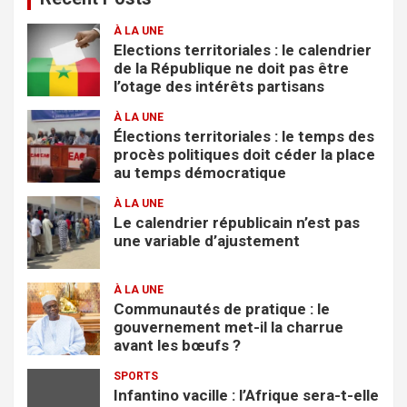
c
À LA UNE
h
Elections territoriales : le calendrier
e
de la République ne doit pas être
r
l’otage des intérêts partisans
À LA UNE
Élections territoriales : le temps des
procès politiques doit céder la place
au temps démocratique
À LA UNE
Le calendrier républicain n’est pas
une variable d’ajustement
À LA UNE
Communautés de pratique : le
gouvernement met-il la charrue
avant les bœufs ?
SPORTS
Infantino vacille : l’Afrique sera-t-elle