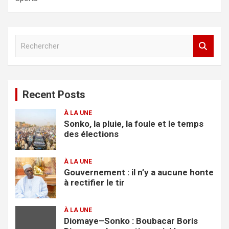
R
e
c
h
e
Recent Posts
r
c
À LA UNE
h
Sonko, la pluie, la foule et le temps
e
des élections
r
À LA UNE
Gouvernement : il n’y a aucune honte
à rectifier le tir
À LA UNE
Diomaye–Sonko : Boubacar Boris