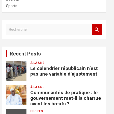
Sports
R
e
c
h
e
Recent Posts
r
c
À LA UNE
h
Le calendrier républicain n’est
e
pas une variable d’ajustement
r
À LA UNE
Communautés de pratique : le
gouvernement met-il la charrue
avant les bœufs ?
SPORTS