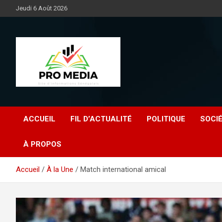
Aller
Jeudi 6 Août 2026
au
contenu
Sénégal Promedia
ACCUEIL
FIL D’ACTUALITÉ
POLITIQUE
SOCI
À PROPOS
Accueil
À la Une
Match international amical