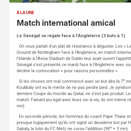
À LA UNE
Match international amical
Le Sénégal se régale face à l’Angleterre (3 buts à 1)
On vous parlait d’un plat de résistance à déguster. Les « Lio
Ground de Nottingham face à l’Angleterre, en match internati
l’Irlande à l’Aviva Stadium de Dublin leur avait ouvert l’appét
Sénégal s’est présenté ce mardi face à l’Angleterre avec sa
décliné la convocation « pour raisons personnelles ».
e
Si les choses ont mal commencé avec un but dès la 7
mn 
Koulibaly ont eu le mérite de ne pas perdre pied. Je syndrome
dernière Coupe du monde au Qatar, ne s’est pas produit. Les
match. Faisant jeu égal avec leurs vis-à-vis, ils ont même r
mn).
En seconde période, les hommes du coach Pape Thiaw ont ma
presque logiquement qu’ils ont signé un deuxième but par Ha
e
Sabaly, le lutin du FC Metz ne corse l’addition (90
+ 3 mn).