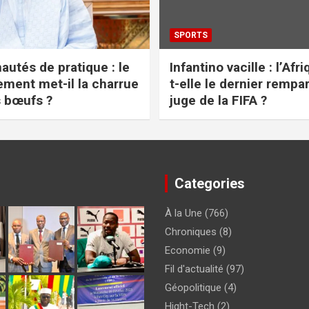
SPORTS
tés de pratique : le
Infantino vacille : l’Afr
ment met-il la charrue
t-elle le dernier rempar
s bœufs ?
juge de la FIFA ?
Categories
À la Une
(766)
Chroniques
(8)
Economie
(9)
Fil d'actualité
(97)
Géopolitique
(4)
Hight-Tech
(2)