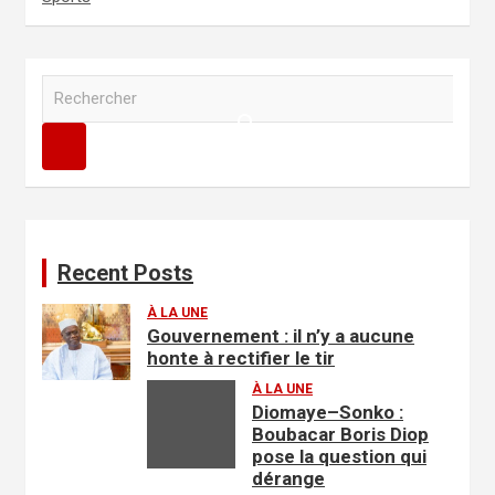
R
e
c
h
e
r
c
h
Recent Posts
e
r
À LA UNE
Gouvernement : il n’y a aucune
honte à rectifier le tir
À LA UNE
Diomaye–Sonko :
Boubacar Boris Diop
pose la question qui
dérange