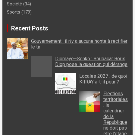
Société
(34)
Sports
(179)
Recent Posts
Gouvernement : il n’y a aucune honte à rectifier
le tir
Diomaye–Sonko : Boubacar Boris
Diop pose la question qui dérange
Locales 2027 : de quoi
KIIRAY a-t-il peur ?
Elections
territoriales
: le
calendrier
de la
République
ne doit pas
être l’otage