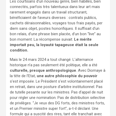
Les courtisans d’un nouveau genre, bien habillés, bien
connectés, parfois très talentueux dans leur art mais
rarement engagés dans un travail structurant,
bénéficiaient de faveurs diverses : contrats publics,
cachets déraisonnables, voyages tous frais payés, per
diem sans objet, postes honorifiques. Il suffisait d’un
bon relais, d’une phrase bien placée, d’un bon “live” au
bon moment. La récompense suivait.
Le mérite
importait peu, la loyauté tapageuse était la seule
condition.
Mais le 24 mars 2024 a tout changé. L’alternance
historique n’a pas seulement été politique, elle a été
culturelle, presque anthropologique
. Avec Diomaye à
la tête de l’Etat,
une autre philosophie du pouvoir
s’est imposée. Le Président s’est volontairement placé
en retrait, dans une posture d’arbitre institutionnel. Pas
de tutelle pesante sur les ministres. Pas d’appel de nuit
pour régler une nomination. Pas de distribution sélective
de privilèges. “Je veux des DG forts, des ministres forts,
et un Premier ministre super fort”, a-t-il déclaré. Une
formule qui a suscité des rires, tant elle tranchait avec