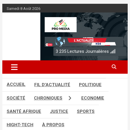
A
Samedi 8 Août 2026
l
l
e
r
Sénégal Promedia
a
u
c
3 235
Lectures Journalières
o
n
t
e
n
ACCUEIL
FIL D’ACTUALITÉ
POLITIQUE
u
SOCIÉTÉ
CHRONIQUES
ECONOMIE
SANTÉ AFRIQUE
JUSTICE
SPORTS
HIGHT-TECH
À PROPOS