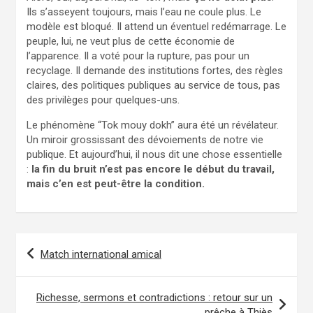
Ils s’asseyent toujours, mais l’eau ne coule plus. Le
modèle est bloqué. Il attend un éventuel redémarrage. Le
peuple, lui, ne veut plus de cette économie de
l’apparence. Il a voté pour la rupture, pas pour un
recyclage. Il demande des institutions fortes, des règles
claires, des politiques publiques au service de tous, pas
des privilèges pour quelques-uns.
Le phénomène “Tok mouy dokh” aura été un révélateur.
Un miroir grossissant des dévoiements de notre vie
publique. Et aujourd’hui, il nous dit une chose essentielle
:
la fin du bruit n’est pas encore le début du travail,
mais c’en est peut-être la condition.
Match international amical
N
a
Richesse, sermons et contradictions : retour sur un
v
prêche à Thiès