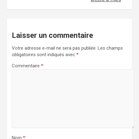
i
g
a
t
Laisser un commentaire
i
Votre adresse e-mail ne sera pas publiée.
Les champs
o
obligatoires sont indiqués avec
*
n
Commentaire
*
d
e
l
’
a
r
t
Nom
*