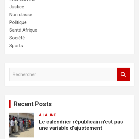
Justice
Non classé
Politique
Santé Afrique
Société
Sports
R
e
c
h
e
Recent Posts
r
c
À LA UNE
h
Le calendrier républicain n’est pas
e
une variable d’ajustement
r