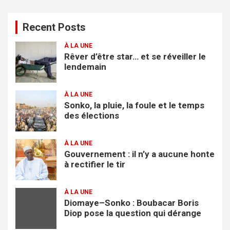
h
e
Recent Posts
r
c
À LA UNE
h
Rêver d’être star… et se réveiller le
e
lendemain
r
À LA UNE
Sonko, la pluie, la foule et le temps
des élections
À LA UNE
Gouvernement : il n’y a aucune honte
à rectifier le tir
À LA UNE
Diomaye–Sonko : Boubacar Boris
Diop pose la question qui dérange