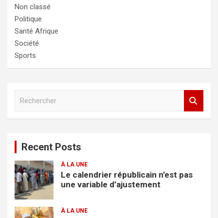
Non classé
Politique
Santé Afrique
Société
Sports
R
e
c
h
e
Recent Posts
r
c
À LA UNE
h
Le calendrier républicain n’est pas
e
une variable d’ajustement
r
À LA UNE