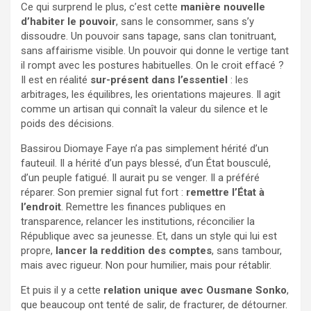
Ce qui surprend le plus, c’est cette
manière nouvelle
d’habiter le pouvoir
, sans le consommer, sans s’y
dissoudre. Un pouvoir sans tapage, sans clan tonitruant,
sans affairisme visible. Un pouvoir qui donne le vertige tant
il rompt avec les postures habituelles. On le croit effacé ?
Il est en réalité
sur-présent dans l’essentiel
: les
arbitrages, les équilibres, les orientations majeures. Il agit
comme un artisan qui connaît la valeur du silence et le
poids des décisions.
Bassirou Diomaye Faye n’a pas simplement hérité d’un
fauteuil. Il a hérité d’un pays blessé, d’un État bousculé,
d’un peuple fatigué. Il aurait pu se venger. Il a préféré
réparer. Son premier signal fut fort :
remettre l’État à
l’endroit
. Remettre les finances publiques en
transparence, relancer les institutions, réconcilier la
République avec sa jeunesse. Et, dans un style qui lui est
propre,
lancer la reddition des comptes
, sans tambour,
mais avec rigueur. Non pour humilier, mais pour rétablir.
Et puis il y a cette
relation unique avec Ousmane Sonko
,
que beaucoup ont tenté de salir, de fracturer, de détourner.