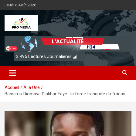
Aller
Jeudi 6 Août 2026
au
contenu
Sénégal Promedia
3 495
Lectures Journalières
Accueil
À la Une
Bassirou Diomaye Diakhar Faye : la force tranquille du fracas