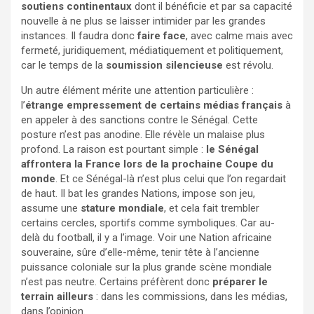
soutiens continentaux
dont il bénéficie et par sa capacité
nouvelle à ne plus se laisser intimider par les grandes
instances. Il faudra donc
faire face
, avec calme mais avec
fermeté, juridiquement, médiatiquement et politiquement,
car le temps de la
soumission silencieuse
est révolu.
Un autre élément mérite une attention particulière :
l’
étrange empressement de certains médias français
à
en appeler à des sanctions contre le Sénégal. Cette
posture n’est pas anodine. Elle révèle un malaise plus
profond. La raison est pourtant simple :
le Sénégal
affrontera la France lors de la prochaine Coupe du
monde
. Et ce Sénégal-là n’est plus celui que l’on regardait
de haut. Il bat les grandes Nations, impose son jeu,
assume une
stature mondiale
, et cela fait trembler
certains cercles, sportifs comme symboliques. Car au-
delà du football, il y a l’image. Voir une Nation africaine
souveraine, sûre d’elle-même, tenir tête à l’ancienne
puissance coloniale sur la plus grande scène mondiale
n’est pas neutre. Certains préfèrent donc
préparer le
terrain ailleurs
: dans les commissions, dans les médias,
dans l’opinion.