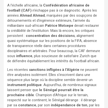
A l’échelle africaine, la
Confédération africaine de
football (CAF)
n’échappe pas à ce diagnostic. Après les
années
Ahmad Ahmad
, marquées par des soupçons de
détournements et d’ingérence extérieure, l’arrivée du
milliardaire sud-africain
Patrice Motsepe
devait restaurer
la crédibilité de l’institution. Mais là encore, les critiques
persistent :
concentration des décisions
, alignement
quasi systématique sur les positions de la FIFA, absence
de transparence réelle dans certaines procédures
disciplinaires et arbitrales. Pour beaucoup, la CAF demeure
sous
influence
, plus soucieuse de satisfaire Zurich que
de défendre équitablement les intérêts du football africain.
Les récentes
sanctions infligées à l’Algérie
ne peuvent
être analysées isolément. Elles s’inscrivent dans une
séquence plus large où la discipline semble devenir un
instrument politique
. Aujourd’hui, de nombreux signaux
laissent penser que
le Sénégal pourrait être la
prochaine cible
. Champion d’Afrique sur le terrain,
respecté sur le continent, le Sénégal dérange : il dérange
par sa
constance
, par son
indépendance de ton
, par les