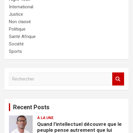
International
Justice
Non classé
Politique
Santé Afrique
Société
Sports
R
e
c
h
e
Recent Posts
r
c
À LA UNE
h
Quand l’intellectuel découvre que le
e
peuple pense autrement que lui
r