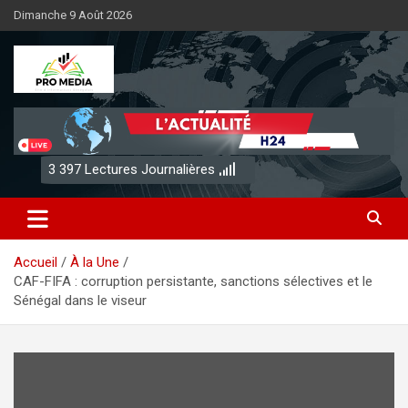
Aller
Dimanche 9 Août 2026
au
contenu
Sénégal Promedia
3 397
Lectures Journalières
Accueil
À la Une
CAF-FIFA : corruption persistante, sanctions sélectives et le
Sénégal dans le viseur