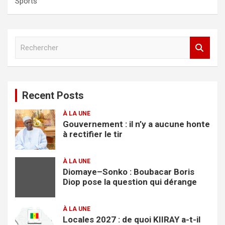
Sports
R
e
c
h
e
Recent Posts
r
c
À LA UNE
h
Gouvernement : il n’y a aucune honte
e
à rectifier le tir
r
À LA UNE
Diomaye–Sonko : Boubacar Boris
Diop pose la question qui dérange
À LA UNE
Locales 2027 : de quoi KIIRAY a-t-il