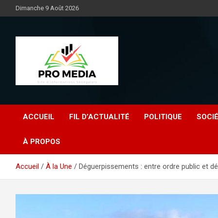
Aller
Dimanche 9 Août 2026
au
contenu
Sénégal Promedia
ACCUEIL
FIL D’ACTUALITÉ
POLITIQUE
SOCI
À PROPOS
Accueil
À la Une
Déguerpissements : entre ordre public et dé