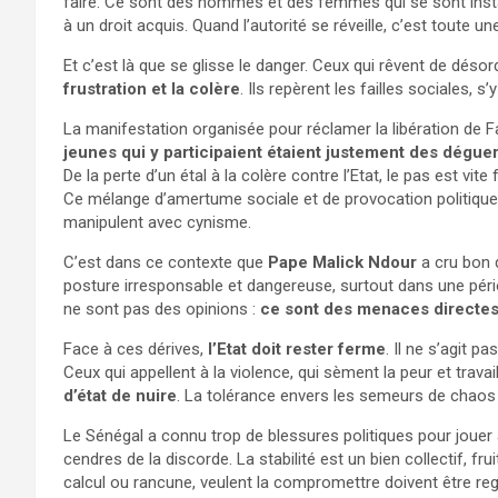
faire. Ce sont des hommes et des femmes qui se sont instal
à un droit acquis. Quand l’autorité se réveille, c’est toute 
Et c’est là que se glisse le danger. Ceux qui rêvent de déso
frustration et la colère
. Ils repèrent les failles sociales, s
La manifestation organisée pour réclamer la libération de
jeunes qui y participaient étaient justement des dégue
De la perte d’un étal à la colère contre l’Etat, le pas est vite
Ce mélange d’amertume sociale et de provocation politiqu
manipulent avec cynisme.
C’est dans ce contexte que
Pape Malick Ndour
a cru bon 
posture irresponsable et dangereuse, surtout dans une pério
ne sont pas des opinions :
ce sont des menaces directes c
Face à ces dérives,
l’Etat doit rester ferme
. Il ne s’agit p
Ceux qui appellent à la violence, qui sèment la peur et travail
d’état de nuire
. La tolérance envers les semeurs de chaos e
Le Sénégal a connu trop de blessures politiques pour jouer 
cendres de la discorde. La stabilité est un bien collectif, fru
calcul ou rancune, veulent la compromettre doivent être reg