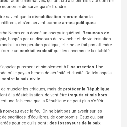
lés faute d’alternatives, qui ont cru à la permissivité comme
une économie de survie qui s’effondre.
rdre savent que
la déstabilisation recrute dans la
’y infiltrent, et s’en servent comme
armes politiques
.
 Farba Ngom en a donné un aperçu inquiétant.
Beaucoup de
rpis
, happés par un discours de revanche et de victimisation.
 franchi. La récupération politique, elle, ne se fait pas attendre.
e forme un
cocktail explosif
que les ennemis de la stabilité
d’appeler purement et simplement à
l’insurrection
. Une
de où le pays a besoin de sérénité et d’unité. De tels appels
ontre la paix civile
.
as de museler les critiques, mais de
protéger la République
.
lent à la déstabilisation, doivent être
traqués et mis hors
st une faiblesse que la République ne peut plus s’offrir.
à nouveau avec le feu. On ne bâtit pas un avenir sur les
it de sacrifices, d’équilibres, de compromis. Ceux qui, par
ardés pour ce qu’ils sont :
des fossoyeurs de la paix