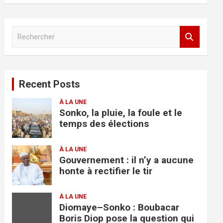
R
e
c
h
e
Recent Posts
r
c
À LA UNE
h
Sonko, la pluie, la foule et le
e
temps des élections
r
À LA UNE
Gouvernement : il n’y a aucune
honte à rectifier le tir
À LA UNE
Diomaye–Sonko : Boubacar
Boris Diop pose la question qui