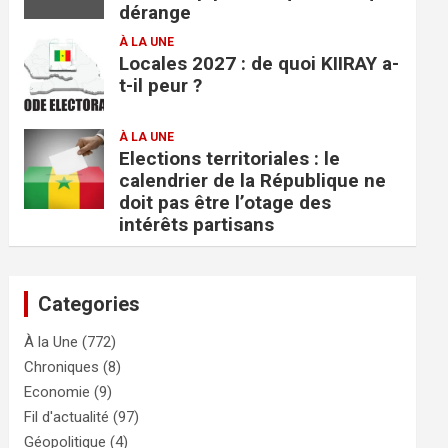
dérange
À LA UNE
Locales 2027 : de quoi KIIRAY a-
t-il peur ?
À LA UNE
Elections territoriales : le
calendrier de la République ne
doit pas être l’otage des
intérêts partisans
Categories
À la Une
(772)
Chroniques
(8)
Economie
(9)
Fil d'actualité
(97)
Géopolitique
(4)