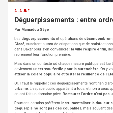
À LA UNE
Déguerpissements : entre ordre
Par Mamadou Sèye
Les
déguerpissements
et opérations de
désencombrem
Cissé
, suscitent autant de crispations que de satisfaction
dans Dakar pour s’en convaincre :
la ville respire enfin
, de
reprennent leur fonction première.
Mais dans un contexte où chaque mesure publique est lue à tr
deviennent un
terreau fertile pour la surenchère
. On y v
attiser la colère populaire
et
tester la résilience de l’Eta
Or, il faut le rappeler : ces déguerpissements n’ont rien d’arb
urbaine
. L’espace public appartient à tous, et non à ceux qu
en ont fait un domaine privé.
Restaurer l’ordre n’est pas 
Pourtant, certains préfèrent
instrumentaliser la douleur s
déguerpis ne sont pas des coupables
, mais souvent des