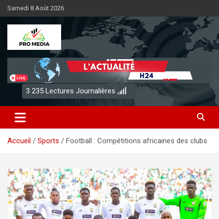
Aller
Samedi 8 Août 2026
au
contenu
Sénégal Promedia
3 235
Lectures Journalières
Accueil
Sports
Football : Compétitions africaines des clubs