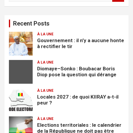
c
h
e
Recent Posts
r
c
À LA UNE
h
Gouvernement : il n’y a aucune honte
e
à rectifier le tir
r
À LA UNE
Diomaye–Sonko : Boubacar Boris
Diop pose la question qui dérange
À LA UNE
Locales 2027 : de quoi KIIRAY a-t-il
peur ?
À LA UNE
Elections territoriales : le calendrier
de la République ne doit pas être