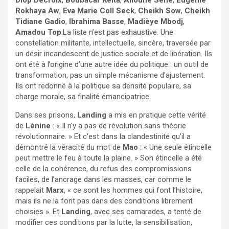
Rokhaya Aw
,
Eva Marie Coll Seck
,
Cheikh Sow
,
Cheikh
Tidiane Gadio
,
Ibrahima Basse
,
Madièye Mbodj
,
Amadou Top
.La liste n’est pas exhaustive. Une
constellation militante, intellectuelle, sincère, traversée par
un désir incandescent de justice sociale et de libération. Ils
ont été à l’origine d’une autre idée du politique : un outil de
transformation, pas un simple mécanisme d’ajustement.
Ils ont redonné à la politique sa densité populaire, sa
charge morale, sa finalité émancipatrice.
Dans ses prisons,
Landing
a mis en pratique cette vérité
de
Lénine
: « Il n’y a pas de révolution sans théorie
révolutionnaire. » Et c’est dans la clandestinité qu’il a
démontré la véracité du mot de
Mao
: « Une seule étincelle
peut mettre le feu à toute la plaine. » Son étincelle a été
celle de la cohérence, du refus des compromissions
faciles, de l’ancrage dans les masses, car comme le
rappelait
Marx
, « ce sont les hommes qui font l’histoire,
mais ils ne la font pas dans des conditions librement
choisies ». Et
Landing
, avec ses camarades, a tenté de
modifier ces conditions par la lutte, la sensibilisation,