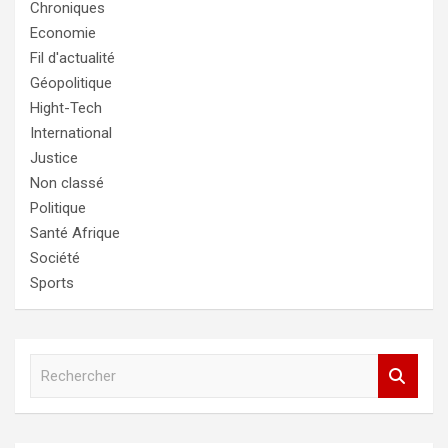
Chroniques
Economie
Fil d'actualité
Géopolitique
Hight-Tech
International
Justice
Non classé
Politique
Santé Afrique
Société
Sports
R
e
c
h
e