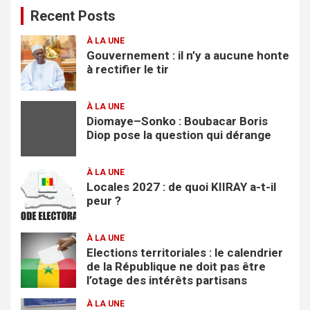
Recent Posts
r
c
À LA UNE
h
Gouvernement : il n’y a aucune honte
e
à rectifier le tir
r
À LA UNE
Diomaye–Sonko : Boubacar Boris
Diop pose la question qui dérange
À LA UNE
Locales 2027 : de quoi KIIRAY a-t-il
peur ?
À LA UNE
Elections territoriales : le calendrier
de la République ne doit pas être
l’otage des intérêts partisans
À LA UNE