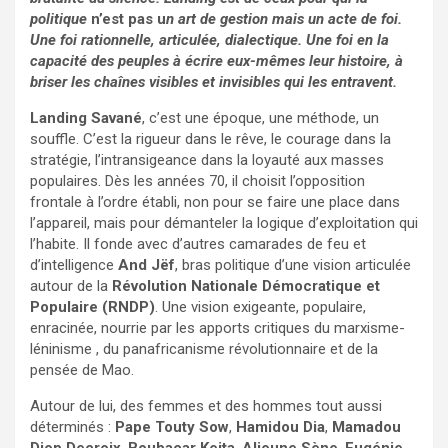
politique
n’est pas u
n art de gestion mais un acte de foi.
Une foi rationnelle, articulée, dialectique. Une foi en la
capacité des peuples à écrire eux-mêmes leur histoire, à
briser les chaînes visibles et invisibles qui les entravent.
Landing Savané
, c’est une époque, une méthode, un
souffle. C’est la rigueur dans le rêve, le courage dans la
stratégie, l’intransigeance dans la loyauté aux masses
populaires. Dès les années 70, il choisit l’opposition
frontale à l’ordre établi, non pour se faire une place dans
l’appareil, mais pour démanteler la logique d’exploitation qui
l’habite. Il fonde avec d’autres camarades de feu et
d’intelligence
And Jëf
, bras politique d’une vision articulée
autour de la
Révolution Nationale Démocratique et
Populaire (RNDP)
. Une vision exigeante, populaire,
enracinée, nourrie par les apports critiques du marxisme-
léninisme , du panafricanisme révolutionnaire et de la
pensée de Mao.
Autour de lui, des femmes et des hommes tout aussi
déterminés :
Pape Touty Sow
,
Hamidou Dia
,
Mamadou
Diop Decroix
,
Boubacar Keita
,
Alioune Sène
,
Eugénie