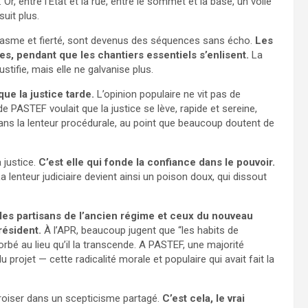
, entre l’Etat et la rue, entre le sommet et la base, un voile
suit plus.
siasme et fierté, sont devenus des séquences sans écho.
Les
s, pendant que les chantiers essentiels s’enlisent.
La
ustifie, mais elle ne galvanise plus.
ue la justice tarde.
L’opinion populaire ne vit pas de
e PASTEF voulait que la justice se lève, rapide et sereine,
 dans la lenteur procédurale, au point que beaucoup doutent de
 justice.
C’est elle qui fonde la confiance dans le pouvoir.
La lenteur judiciaire devient ainsi un poison doux, qui dissout
les partisans de l’ancien régime et ceux du nouveau
résident.
À l’APR, beaucoup jugent que “les habits de
orbé au lieu qu’il la transcende. A PASTEF, une majorité
projet — cette radicalité morale et populaire qui avait fait la
croiser dans un scepticisme partagé.
C’est cela, le vrai