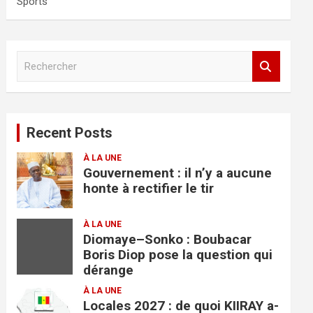
Sports
R
e
c
h
e
Recent Posts
r
c
À LA UNE
h
Gouvernement : il n’y a aucune
e
honte à rectifier le tir
r
À LA UNE
Diomaye–Sonko : Boubacar
Boris Diop pose la question qui
dérange
À LA UNE
Locales 2027 : de quoi KIIRAY a-