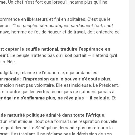
sme.
Un chef n’est fort que lorsqu’il incarne plus qu’il ne
commencé en libérateurs et fini en solitaires. C’est que le
aison :
“Les peuples démocratiques pardonnent tout, sauf
aye, homme de foi, de rigueur et de travail, doit entendre ce
st capter le souffle national, traduire l’espérance en
eint.
Le peuple n’attend pas qu’il soit parfait — il attend qu’il
a mêlée.
udgétaire, relance de l’économie, rigueur dans les
r morale : l’impression que le pouvoir n’écoute plus,
exion n’est pas volontaire. Elle est insidieuse. Le Président,
toire montre que les vertus techniques ne suffisent jamais à
négal ne s’enflamme plus, ne rêve plus — il calcule. Et
de maturité politique admiré dans toute l’Afrique.
’un Etat éthique : tout cela formait une respiration nouvelle.
ête quotidienne. Le Sénégal ne demande pas un retour à la
rat : il est vigilant. Il ne réclame pas la démission de son