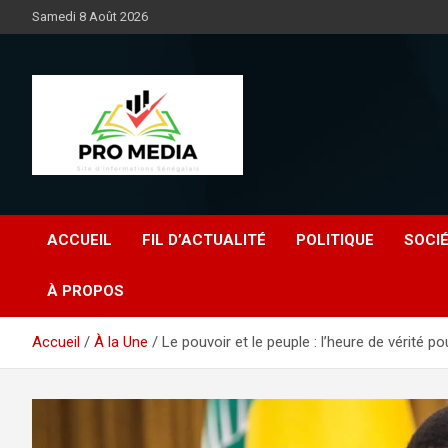
Aller
Samedi 8 Août 2026
au
contenu
Sénégal Promedia
ACCUEIL
FIL D’ACTUALITÉ
POLITIQUE
SOCI
À PROPOS
Accueil
À la Une
Le pouvoir et le peuple : l’heure de vérité 