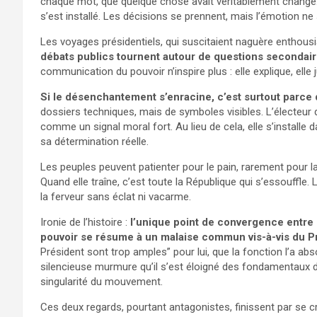
chaque mot, que quelque chose avait véritablement changé. Or
s’est installé. Les décisions se prennent, mais l’émotion ne 
Les voyages présidentiels, qui suscitaient naguère enthou
débats publics tournent autour de questions secondaire
communication du pouvoir n’inspire plus : elle explique, elle j
Si le désenchantement s’enracine, c’est surtout parce q
dossiers techniques, mais de symboles visibles. L’électeur d
comme un signal moral fort. Au lieu de cela, elle s’installe
sa détermination réelle.
Les peuples peuvent patienter pour le pain, rarement pour la
Quand elle traîne, c’est toute la République qui s’essouffle. 
la ferveur sans éclat ni vacarme.
Ironie de l’histoire :
l’unique point de convergence entre 
pouvoir se résume à un malaise commun vis-à-vis du P
Président sont trop amples” pour lui, que la fonction l’a abs
silencieuse murmure qu’il s’est éloigné des fondamentaux du 
singularité du mouvement.
Ces deux regards, pourtant antagonistes, finissent par se 