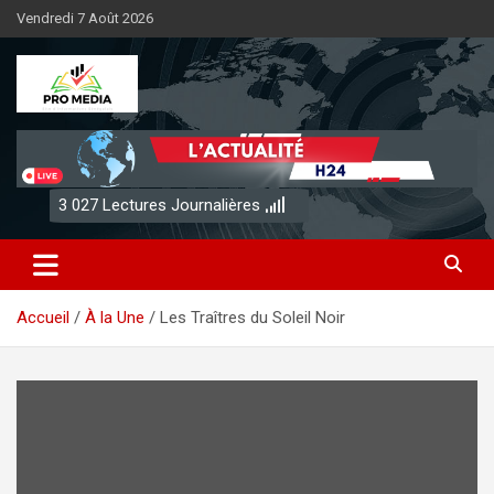
Aller
Vendredi 7 Août 2026
au
contenu
Sénégal Promedia
3 027
Lectures Journalières
Accueil
À la Une
Les Traîtres du Soleil Noir