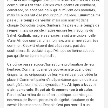
ceux qu’on a fait taire. Car les vrais géants du continent,
camarade, ne sont pas ceux qui cumulent des mandats,
mais ceux qui ont osé mourir pour une idée.
Lumumba n’a
pas eu le temps de vieillir
, mais son nom vit dans
chaque Congolais digne.
Sankara n’a pas eu le temps de
régner
, mais sa parole inspire encore les insoumis du
Sahel.
Kadhafi
, malgré ses excès, avait une vision : celle
d’une Afrique unie par une monnaie, une armée et un rêve
commun. Ceux-là étaient des bâtisseurs, pas des
usufruitiers. Ils voulaient que l’Afrique se tienne debout,
pas qu’elle se tienne tranquille.
Ce qui se passe aujourd’hui est une profanation de leur
héritage. Comment parler de souveraineté quand des
dirigeants, au crépuscule de leur vie, refusent de céder la
place ? Comment parler d’indépendance quand nos Etats
sont gérés comme des dynasties ?
L’Afrique a besoin
d’air, camarade. Et cet air-là commence à circuler.
Parce qu’au milieu de ce désert politique, des visages
nouveaux se lèvent, porteurs de dignité, d’audace et de
savoir. Heureusement, l’espoir n’est pas mort. Il a un