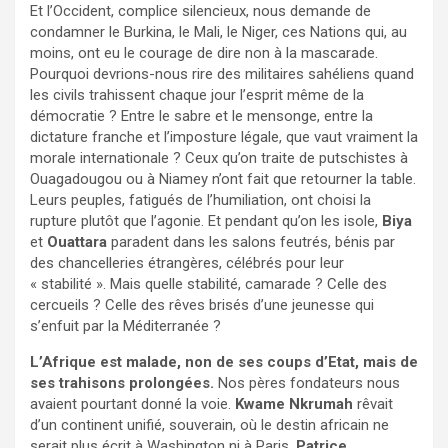
Et l’Occident, complice silencieux, nous demande de
condamner le Burkina, le Mali, le Niger, ces Nations qui, au
moins, ont eu le courage de dire non à la mascarade.
Pourquoi devrions-nous rire des militaires sahéliens quand
les civils trahissent chaque jour l’esprit même de la
démocratie ? Entre le sabre et le mensonge, entre la
dictature franche et l’imposture légale, que vaut vraiment la
morale internationale ? Ceux qu’on traite de putschistes à
Ouagadougou ou à Niamey n’ont fait que retourner la table.
Leurs peuples, fatigués de l’humiliation, ont choisi la
rupture plutôt que l’agonie. Et pendant qu’on les isole,
Biya
et
Ouattara
paradent dans les salons feutrés, bénis par
des chancelleries étrangères, célébrés pour leur
« stabilité ». Mais quelle stabilité, camarade ? Celle des
cercueils ? Celle des rêves brisés d’une jeunesse qui
s’enfuit par la Méditerranée ?
L’Afrique est malade, non de ses coups d’Etat, mais de
ses trahisons prolongées.
Nos pères fondateurs nous
avaient pourtant donné la voie.
Kwame Nkrumah
rêvait
d’un continent unifié, souverain, où le destin africain ne
serait plus écrit à Washington ni à Paris.
Patrice