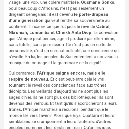
visage, une voix, une colère maîtrisée.
Ousmane Sonko
,
pour beaucoup d’Africains, n’est pas seulement un
dirigeant sénégalais : il est devenu
le porte-drapeau
d’une génération
qui veut rendre sa souveraineté au
continent. Il incarne ce que fut jadis le rêve de
Cabral,
Nkrumah, Lumumba et Cheikh Anta Diop
: la conviction
que l’Afrique peut penser, agir et produire par elle-même,
sans tutelle, sans permission. Ce n’est pas un culte de
personnalité, c’est un sursaut collectif, une conscience qui
s’éveille. En lui, les peuples du Sud entendent à nouveau la
musique du courage et la grammaire de la dignité.
Oui camarade,
l’Afrique saigne encore, mais elle
respire de nouveau.
Et c’est peut-être cela le vrai
tournant : le réveil des consciences face aux trônes
décrépits. Les vieillards d’aujourd’hui ne sont plus les
sages d’hier. Ils ne sont plus des bibliothèques : ils sont
devenus des verrous. Et tant qu’ils s’accrocheront à leurs
trônes, l’Afrique marchera à reculons, pendant que le
monde file vers l’avenir. Alors que Biya, Ouattara et leurs
semblables se cramponnent à leurs fauteuils, d’autres
peuples reprennent leur destin en main. Qu’on les juge,