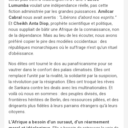
Lumumba
voulait une indépendance réelle, pas cette
fiction administrée par les grandes puissances.
Amílcar
Cabral
nous avait avertis :
“Libérons d’abord nos esprits.”
Et
Cheikh Anta Diop
, prophète scientifique et politique,
nous suppliait de bâtir une Afrique de la connaissance, non
de la dépendance. Mais au lieu de les écouter, nous avons
préféré copier le pire des modèles occidentaux : des
républiques monarchiques où le suffrage n’est qu’un rituel
d’obéissance.
Nos élites ont tourné le dos au panafricanisme pour se
vautrer dans le confort des palais climatisés. Elles ont
remplacé l’unité par la rivalité, la solidarité par la suspicion,
la révolution par la résignation. Elles ont troqué les rêves
de Sankara contre les deals avec les multinationales. Et
voilà où nous en sommes : des peuples divisés, des
frontières héritées de Berlin, des ressources pillées, et des
dirigeants plus fidèles à leurs parrains étrangers qu’à leurs
citoyens.
L’Afrique a besoin d’un sursaut, d’un réarmement
moral et idéologique.
Elle a besoin de retrouver la voix de