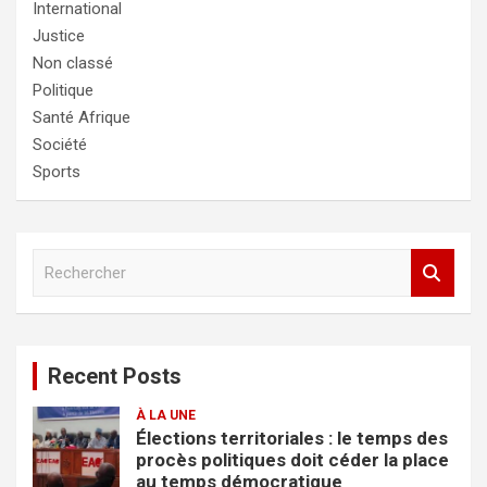
International
Justice
Non classé
Politique
Santé Afrique
Société
Sports
R
e
c
h
e
Recent Posts
r
c
À LA UNE
h
Élections territoriales : le temps des
e
procès politiques doit céder la place
r
au temps démocratique