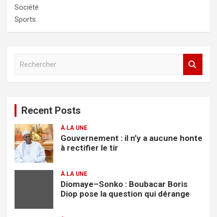
Société
Sports
R
e
c
h
e
Recent Posts
r
c
À LA UNE
h
Gouvernement : il n’y a aucune honte
e
à rectifier le tir
r
À LA UNE
Diomaye–Sonko : Boubacar Boris
Diop pose la question qui dérange