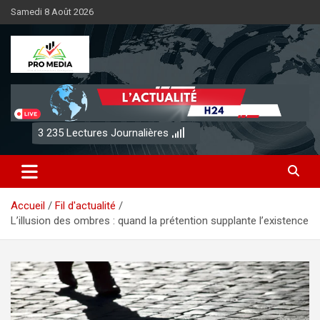
Aller
Samedi 8 Août 2026
au
contenu
Sénégal Promedia
3 235
Lectures Journalières
Accueil
Fil d'actualité
L’illusion des ombres : quand la prétention supplante l’existence