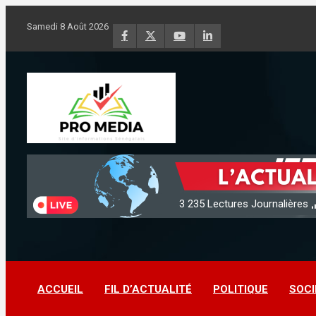
A
l
Samedi 8 Août 2026
l
e
r
a
u
c
o
n
Sénégal Promedia
t
e
n
3 235
Lectures Journalières
u
ACCUEIL
FIL D’ACTUALITÉ
POLITIQUE
SOCI