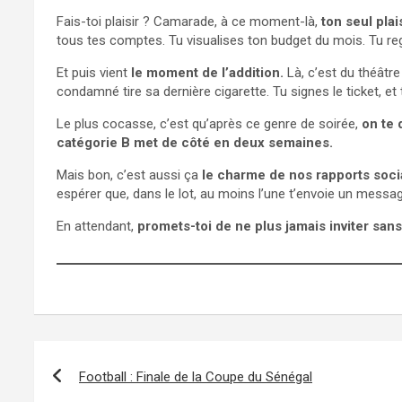
Fais-toi plaisir ? Camarade, à ce moment-là,
ton seul plais
tous tes comptes. Tu visualises ton budget du mois. Tu reg
Et puis vient
le moment de l’addition.
Là, c’est du théâtr
condamné tire sa dernière cigarette. Tu signes le ticket, et
Le plus cocasse, c’est qu’après ce genre de soirée,
on te 
catégorie B met de côté en deux semaines.
Mais bon, c’est aussi ça
le charme de nos rapports soci
espérer que, dans le lot, au moins l’une t’envoie un messag
En attendant,
promets-toi de ne plus jamais inviter sa
N
Football : Finale de la Coupe du Sénégal
a