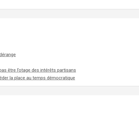
 dérange
 pas être l’otage des intérêts partisans
t céder la place au temps démocratique