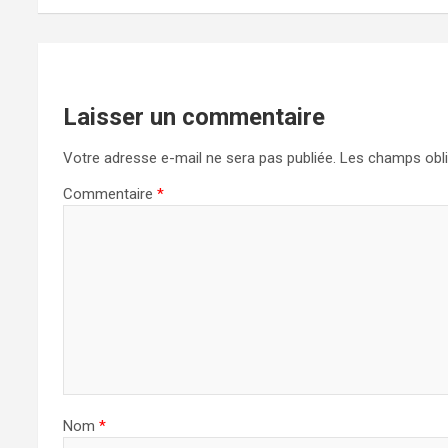
v
i
g
a
Laisser un commentaire
t
Votre adresse e-mail ne sera pas publiée.
Les champs obli
i
o
Commentaire
*
n
d
e
l
’
a
r
t
Nom
*