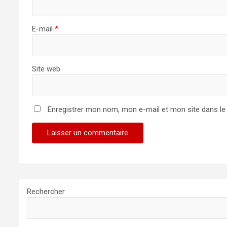
i
c
E-mail
*
l
e
Site web
Enregistrer mon nom, mon e-mail et mon site dans l
Rechercher