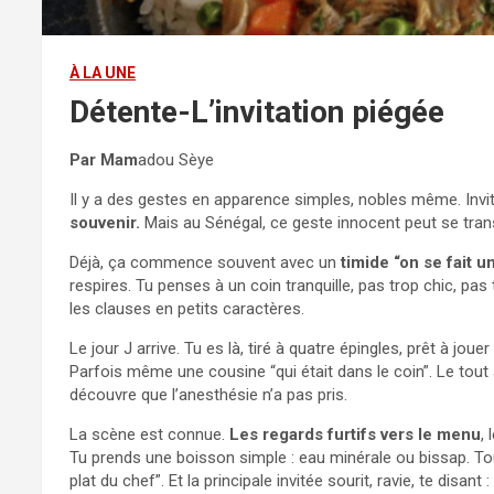
À LA UNE
Détente-L’invitation piégée
Par Mam
adou Sèye
Il y a des gestes en apparence simples, nobles même. Invit
souvenir.
Mais au Sénégal, ce geste innocent peut se trans
Déjà, ça commence souvent avec un
timide “on se fait u
respires. Tu penses à un coin tranquille, pas trop chic, pas
les clauses en petits caractères.
Le jour J arrive. Tu es là, tiré à quatre épingles, prêt à j
Parfois même une cousine “qui était dans le coin”. Le tout
découvre que l’anesthésie n’a pas pris.
La scène est connue.
Les regards furtifs vers le menu
, 
Tu prends une boisson simple : eau minérale ou bissap. Tou
plat du chef”. Et la principale invitée sourit, ravie, te disant :