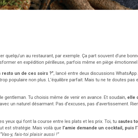
er quelqu’un au restaurant, par exemple. Ça part souvent d’une bonne
former en expédition périlleuse, parfois même en piège émotionnel e
n resto un de ces soirs ?”
, lancé entre deux discussions WhatsApp. 
 trop populaire non plus. L’équilibre parfait. Mais tu ne te doutes pa
ouer le gentleman. Tu choisis même de venir en avance. Et soudain,
elle
 avec un naturel désarmant. Pas d’excuses, pas d’avertissement. Rien.
les yeux qui font la course entre les plats et les prix. Toi, tu
sautes t
t est stratégie. Mais voilà que
l’amie demande un cocktail, puis l’
“Vas-y, fais-toi plaisir aussi !”