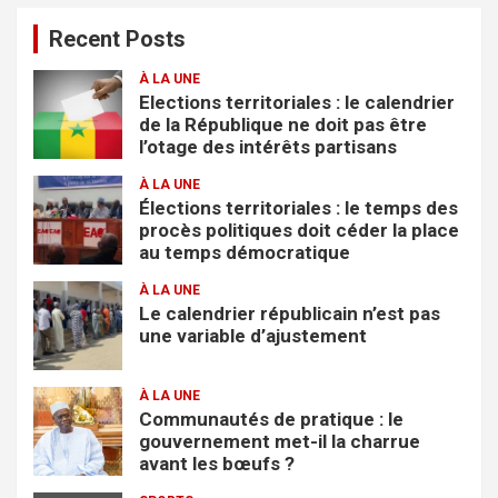
e
Recent Posts
r
c
À LA UNE
h
Elections territoriales : le calendrier
e
de la République ne doit pas être
r
l’otage des intérêts partisans
À LA UNE
Élections territoriales : le temps des
procès politiques doit céder la place
au temps démocratique
À LA UNE
Le calendrier républicain n’est pas
une variable d’ajustement
À LA UNE
Communautés de pratique : le
gouvernement met-il la charrue
avant les bœufs ?