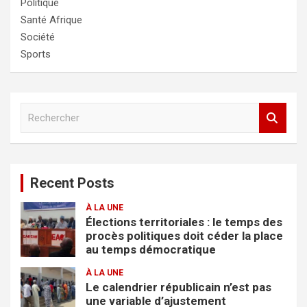
Politique
Santé Afrique
Société
Sports
R
e
c
h
e
Recent Posts
r
c
À LA UNE
h
Élections territoriales : le temps des
e
procès politiques doit céder la place
r
au temps démocratique
À LA UNE
Le calendrier républicain n’est pas
une variable d’ajustement