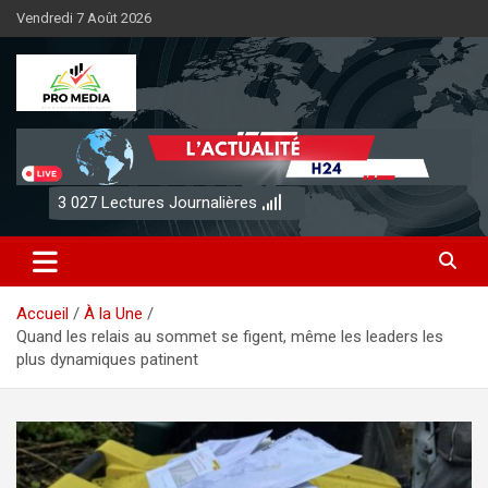
Aller
Vendredi 7 Août 2026
au
contenu
Sénégal Promedia
3 027
Lectures Journalières
Accueil
À la Une
Quand les relais au sommet se figent, même les leaders les
plus dynamiques patinent