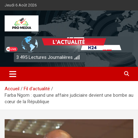
Aller
Jeudi 6 Août 2026
au
contenu
Sénégal Promedia
3 495
Lectures Journalières
Accueil
Fil d'actualité
Farba Ngom : quand une affaire judiciaire devient une bombe au
cœur de la République