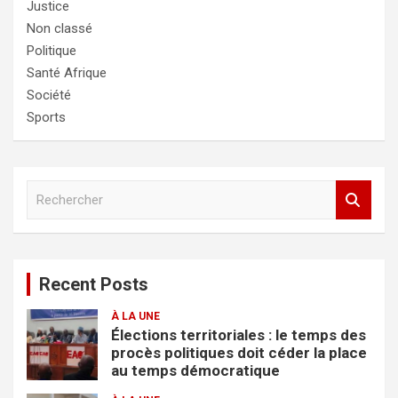
Justice
Non classé
Politique
Santé Afrique
Société
Sports
R
e
c
h
e
Recent Posts
r
c
À LA UNE
h
Élections territoriales : le temps des
e
procès politiques doit céder la place
r
au temps démocratique